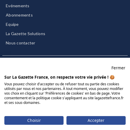
Evénements
Abonnements
Equipe
La Gazette Solutions
Nous contacter
Fermer
Mentions légales
Sur La Gazette France, on respecte votre vie privée ! 🍪
CGU/CGV
Vous pouvez choisir d'accepter ou de refuser tout ou partie des cookies
utilisés par nous et nos partenaires. À tout moment, vous pouvez modifier
Données personnelles
vos choix en cliquant sur 'Préférences de cookies' en bas de page. Votre
consentement et la politique cookie s'appliquent au site lagazettefrance.fr
Charte sur les cookies
et ses sous-domaines.
Gérer vos cookies
© 2026 La Gazette France
Choisir
Accepter