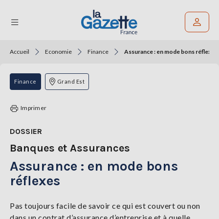
Accueil
Economie
Finance
Assurance : en mode bons réflexes
Rechercher un article
THÉMATIQUES
Finance
Grand Est
RÉGIONS
Imprimer
FORMATS
DOSSIER
Banques et Assurances
TENDANCES
Assurance : en mode bons
SERVICES
LA
réflexes
GAZETTE
Pas toujours facile de savoir ce qui est couvert ou non
dans un contrat d’assurance d’entreprise et à quelle