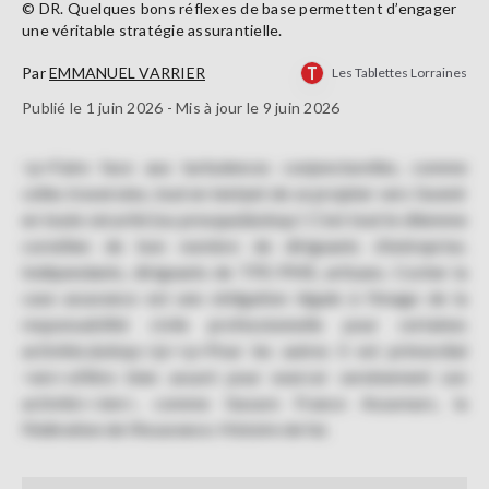
© DR. Quelques bons réflexes de base permettent d’engager
une véritable stratégie assurantielle.
Par
EMMANUEL VARRIER
Les Tablettes Lorraines
Publié le 1 juin 2026 - Mis à jour le 9 juin 2026
<p>Faire face aux turbulences conjoncturelles, comme
celles traversées, tout en tentant de se projeter vers l’avenir
en toute sécurité (ou presque)&nbsp;! C’est tout le dilemme
cornélien de bon nombre de dirigeants d'entreprise.
Indépendants, dirigeants de TPE-PME, artisans. Cocher la
case assurance est une obligation légale à l’image de la
responsabilité civile professionnelle pour certaines
activités.&nbsp;</p><p>Pour les autres il est primordial
<em>«d'être bien assuré pour exercer sereinement son
activité»</em>, comme l’assure France Assureurs, la
Fédération de l’Assurance. Histoire de fai.