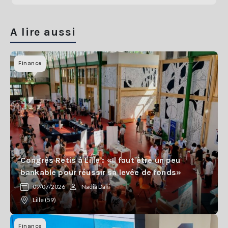
A lire aussi
Finance
Congrès Retis à Lille : «Il faut être un peu
bankable pour réussir sa levée de fonds»
09/07/2026
Nadia Daki
Lille (59)
Finance