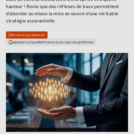
Se
hauteur ! Reste que des réflexes de base permettent
connecter
d’aborder au mieux la mise en œuvre d’une véritable
stratégie assurantielle.
S'abonner
Réservé aux abonnés
Ajouter La Gazette France à vos sources préférées