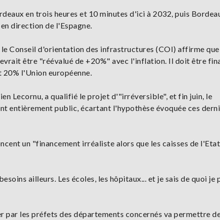
ordeaux en trois heures et 10 minutes d'ici à 2032, puis Borde
en direction de l'Espagne.
le Conseil d'orientation des infrastructures (COI) affirme que
evrait être "réévalué de +20%" avec l'inflation. Il doit être fin
et 20% l'Union européenne.
 Lecornu, a qualifié le projet d'"irréversible", et fin juin, le
t entièrement public, écartant l'hypothèse évoquée ces dern
cent un "financement irréaliste alors que les caisses de l'Etat
soins ailleurs. Les écoles, les hôpitaux... et je sais de quoi je p
er par les préfets des départements concernés va permettre de