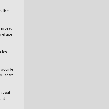
 lire
 niveau,
 refuge
n les
 pour le
ollectif
On veut
ent