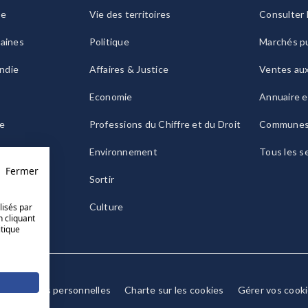
ie
Vie des territoires
Consulter 
raines
Politique
Marchés pu
ndie
Affaires & Justice
Ventes au
Economie
Annuaire e
le
Professions du Chiffre et du Droit
Commune
ogne
Environnement
Tous les s
Fermer
Sortir
Culture
lisés par
n cliquant
itique
Données personnelles
Charte sur les cookies
Gérer vos cook