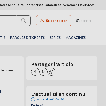
chères
Annuaire Entreprises
Communes
Evénements
Services
Se connecter
S'abonner
Rechercher un article
TIR
PAROLES D'EXPERTS
SÉRIES
MAGAZINES
Partager l’article
Imprimer
a
L’actualité en continu
Aujourd’hui à 06h30
En bref