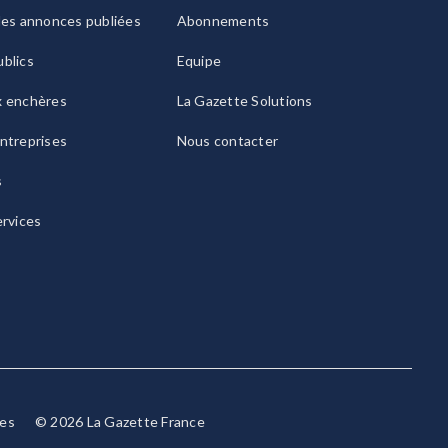
les annonces publiées
Abonnements
blics
Equipe
x enchères
La Gazette Solutions
ntreprises
Nous contacter
s
ervices
ies
© 2026 La Gazette France