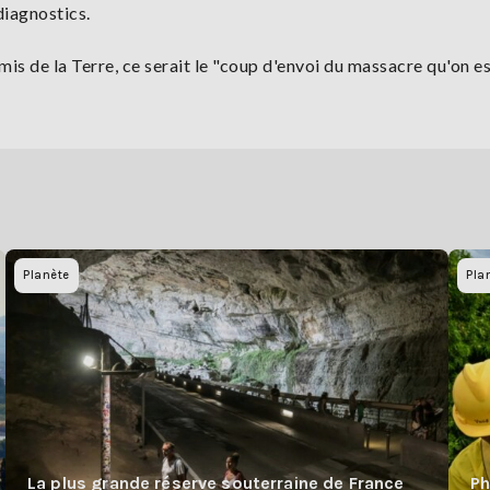
iagnostics.
mis de la Terre, ce serait le "coup d'envoi du massacre qu'on e
Planète
Pla
La plus grande réserve souterraine de France
Ph