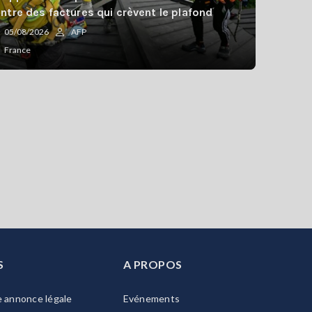
ntre des factures qui crèvent le plafond
05/08/2026
AFP
France
S
A PROPOS
e annonce légale
Evénements