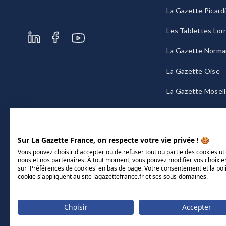
La Gazette Picard
Les Tablettes Lor
La Gazette Norma
La Gazette Oise
La Gazette Mosel
La Gazette Bourg
Sur La Gazette France, on respecte votre vie privée ! 🍪
Vous pouvez choisir d'accepter ou de refuser tout ou partie des cookies uti
nous et nos partenaires. À tout moment, vous pouvez modifier vos choix e
sur 'Préférences de cookies' en bas de page. Votre consentement et la pol
cookie s'appliquent au site lagazettefrance.fr et ses sous-domaines.
Choisir
Accepter
Mentions légales
CGU/CGV