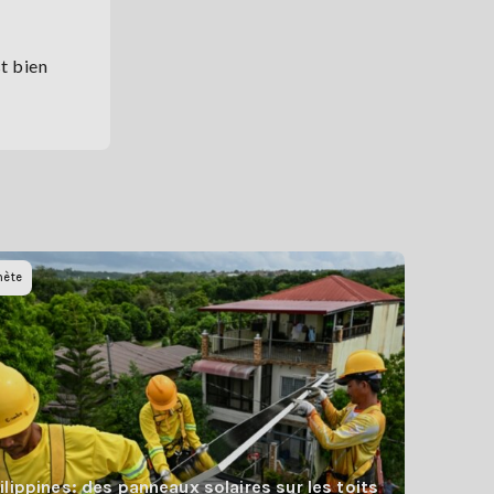
st bien
nète
ilippines: des panneaux solaires sur les toits