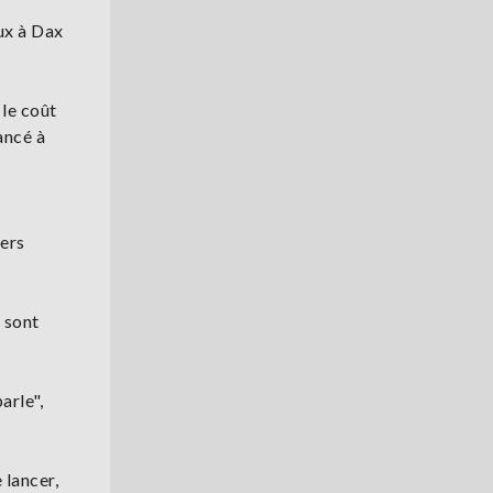
aux à Dax
 le coût
ancé à
iers
 sont
arle",
 lancer,