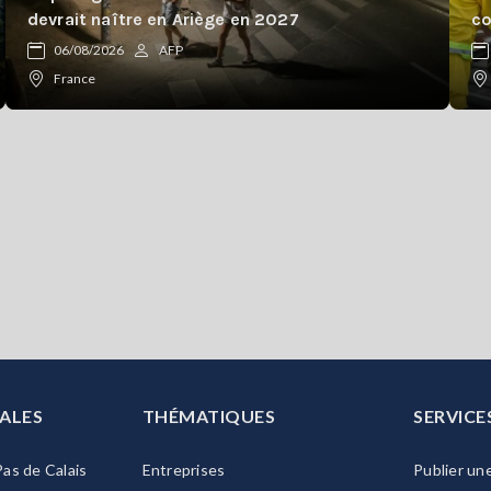
devrait naître en Ariège en 2027
co
06/08/2026
AFP
France
ALES
THÉMATIQUES
SERVICE
as de Calais
Entreprises
Publier un