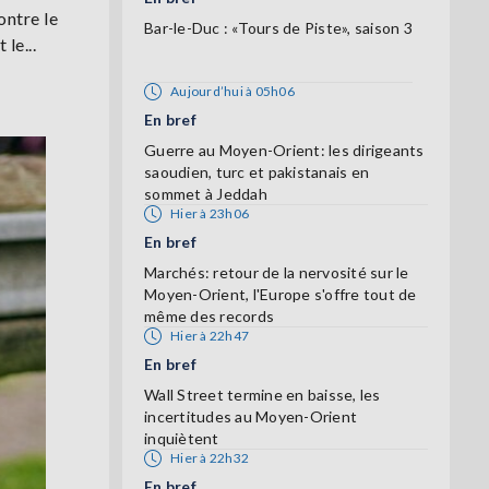
ontre le
Bar-le-Duc : «Tours de Piste», saison 3
le...
Aujourd’hui à 05h06
En bref
Guerre au Moyen-Orient: les dirigeants
saoudien, turc et pakistanais en
sommet à Jeddah
Hier à 23h06
En bref
Marchés: retour de la nervosité sur le
Moyen-Orient, l'Europe s'offre tout de
même des records
Hier à 22h47
En bref
Wall Street termine en baisse, les
incertitudes au Moyen-Orient
inquiètent
Hier à 22h32
En bref