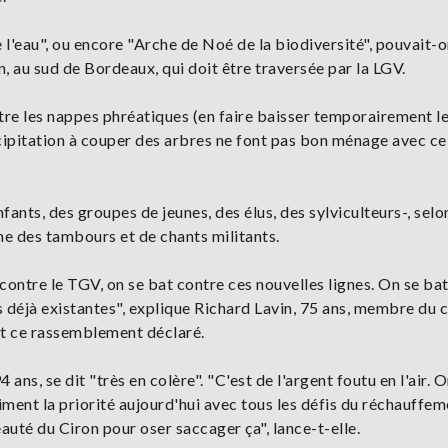
l'eau", ou encore "Arche de Noé de la biodiversité", pouvait-on
n, au sud de Bordeaux, qui doit être traversée par la LGV.
tre les nappes phréatiques (en faire baisser temporairement le
ipitation à couper des arbres ne font pas bon ménage avec ce
ants, des groupes de jeunes, des élus, des sylviculteurs-, selo
me des tambours et de chants militants.
contre le TGV, on se bat contre ces nouvelles lignes. On se bat
s déjà existantes", explique Richard Lavin, 75 ans, membre du c
ait ce rassemblement déclaré.
ns, se dit "très en colère". "C'est de l'argent foutu en l'air. 
iment la priorité aujourd'hui avec tous les défis du réchauffem
auté du Ciron pour oser saccager ça", lance-t-elle.