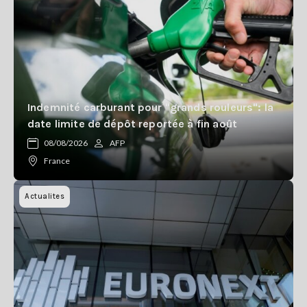
Indemnité carburant pour "grands rouleurs": la
date limite de dépôt reportée à fin août
08/08/2026
AFP
France
Actualites