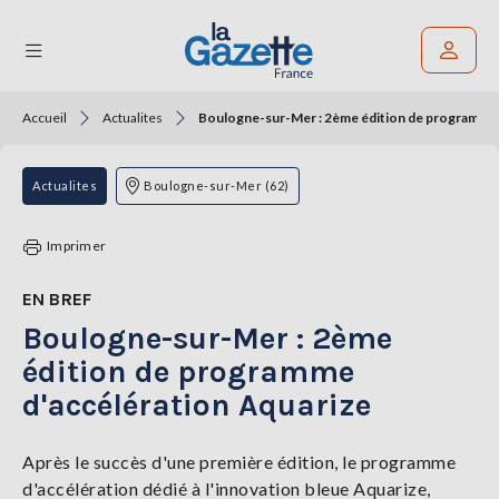
Accueil
Actualites
Boulogne-sur-Mer : 2ème édition de programme 
Rechercher un article
THÉMATIQUES
Actualites
Boulogne-sur-Mer (62)
RÉGIONS
Imprimer
FORMATS
EN BREF
Boulogne-sur-Mer : 2ème
TENDANCES
édition de programme
SERVICES
d'accélération Aquarize
LA
GAZETTE
Après le succès d'une première édition, le programme
d'accélération dédié à l'innovation bleue Aquarize,