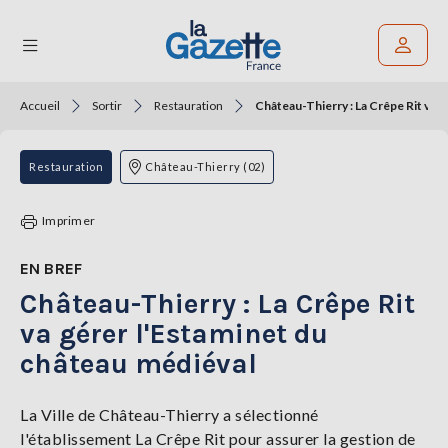
Accueil
Sortir
Restauration
Château-Thierry : La Crêpe Rit va g
Rechercher un article
THÉMATIQUES
Restauration
Château-Thierry (02)
RÉGIONS
Imprimer
FORMATS
EN BREF
Château-Thierry : La Crêpe Rit
TENDANCES
va gérer l'Estaminet du
SERVICES
château médiéval
LA
GAZETTE
La Ville de Château-Thierry a sélectionné
l'établissement La Crêpe Rit pour assurer la gestion de