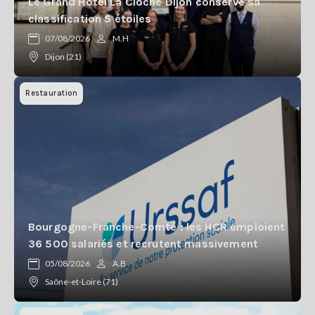
Le Grand Hôtel La Cloche Dijon conserve sa
classification 5 étoiles
07/08/2026
M.H
Dijon (21)
Restauration
Bourgogne-Franche-Comté : les HCR emploient
36 500 salariés et recrutent massivement
05/08/2026
A.B
Saône-et-Loire (71)