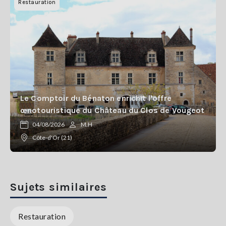
Restauration
Le Comptoir du Bénaton enrichit l'offre
œnotouristique du Château du Clos de Vougeot
04/08/2026
M.H
Côte-d'Or (21)
Sujets similaires
Restauration