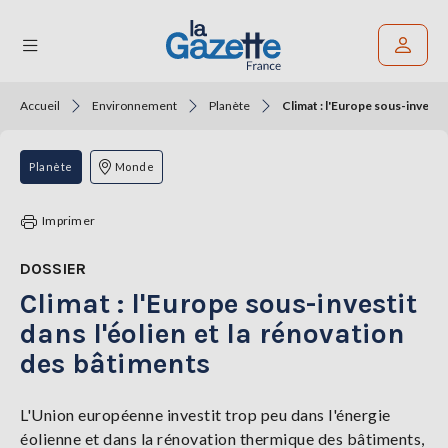
Accueil
Environnement
Planète
Climat : l'Europe sous-investit
Rechercher un article
THÉMATIQUES
Planète
Monde
RÉGIONS
Imprimer
FORMATS
DOSSIER
Climat : l'Europe sous-investit
TENDANCES
dans l'éolien et la rénovation
SERVICES
des bâtiments
LA
GAZETTE
L'Union européenne investit trop peu dans l'énergie
éolienne et dans la rénovation thermique des bâtiments,