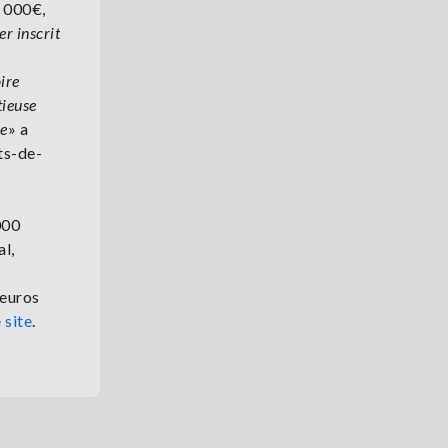
0 000€,
r inscrit
ire
tieuse
ne
» a
ts-de-
000
al,
'euros
 site
.