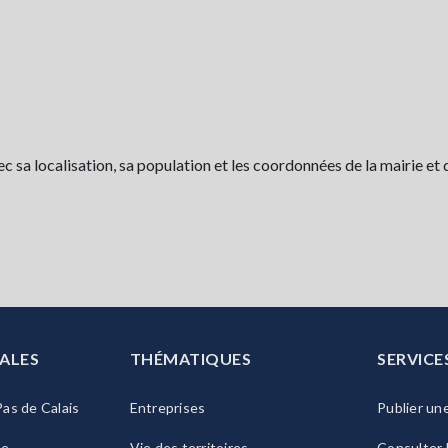
sa localisation, sa population et les coordonnées de la mairie et 
ALES
THÉMATIQUES
SERVICE
as de Calais
Entreprises
Publier un
ie
Vie des territoires
Consulter 