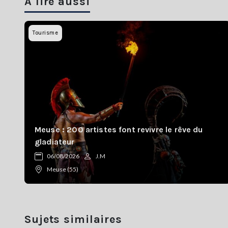
A lire aussi
Tourisme
Meuse : 200 artistes font revivre le rêve du
gladiateur
06/08/2026
J.M
Meuse (55)
Sujets similaires