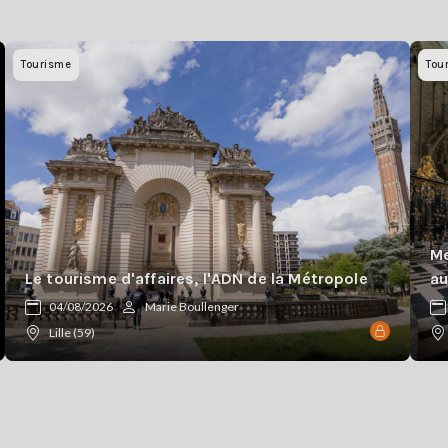
Tourisme
Tou
Me
Le tourisme d'affaires, l'ADN de la Métropole
au
04/08/2026
Marie Boullenger
Lille (59)