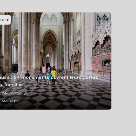
risme
use : 54 monuments ouvrent leurs portes
x familles
04/08/2026
J.M
Meuse (55)