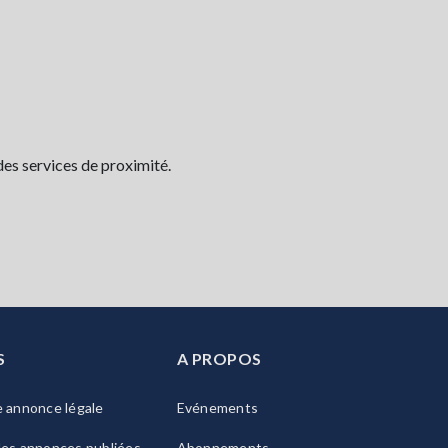
des services de proximité.
S
A PROPOS
e annonce légale
Evénements
les annonces publiées
Abonnements