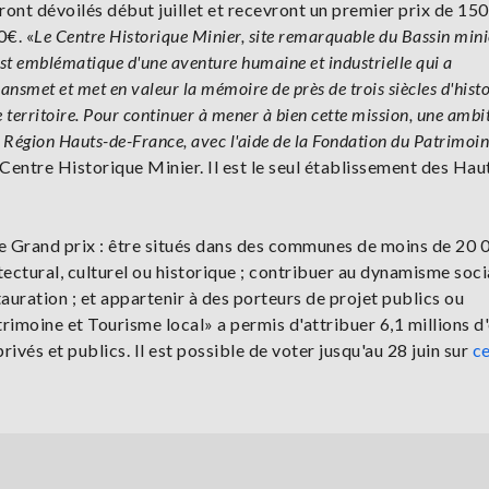
eront dévoilés début juillet et recevront un premier prix de 15
0€. «
Le Centre Historique Minier, site remarquable du Bassin minie
est emblématique d'une aventure humaine et industrielle qui a
ansmet et met en valeur la mémoire de près de trois siècles d'histo
 territoire. Pour continuer à mener à bien cette mission, une ambi
Région Hauts-de-France, avec l'aide de la Fondation du Patrimoi
entre Historique Minier. Il est le seul établissement des Hau
 ce Grand prix : être situés dans des communes de moins de 20 
tectural, culturel ou historique ; contribuer au dynamisme soci
auration ; et appartenir à des porteurs de projet publics ou
rimoine et Tourisme local» a permis d'attribuer 6,1 millions d
rivés et publics. Il est possible de voter jusqu'au 28 juin sur
ce