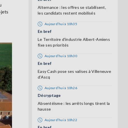
u
Alternance : les offres se stabilisent,
ojets
les candidats restent mobilisés
Aujourd’hui à 10h35
En bref
Le Territoire d'industrie Albert-Amiens
fixe ses priorités
Aujourd’hui à 10h30
En bref
Easy Cash pose ses valises à Villeneuve
d'Ascq
Aujourd’hui à 10h26
Décryptage
Absentéisme : les arrêts longs tirent la
hausse
Aujourd’hui à 10h22
En bref