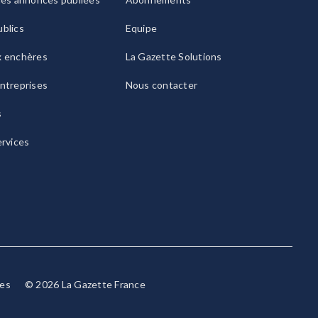
blics
Equipe
x enchères
La Gazette Solutions
ntreprises
Nous contacter
s
ervices
ies
© 2026 La Gazette France