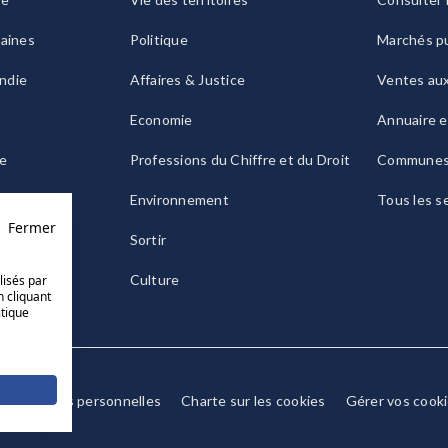
raines
Politique
Marchés pu
ndie
Affaires & Justice
Ventes au
Economie
Annuaire e
le
Professions du Chiffre et du Droit
Commune
ogne
Environnement
Tous les s
Fermer
Sortir
Culture
lisés par
n cliquant
itique
Données personnelles
Charte sur les cookies
Gérer vos cook