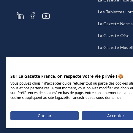
Les Tablettes Lor
La Gazette Norma
La Gazette Oise
La Gazette Mosel
La Gazette Bourg
Sur La Gazette France, on respecte votre vie privée ! 🍪
Vous pouvez choisir d'accepter ou de refuser tout ou partie des cookies uti
nous et nos partenaires. À tout moment, vous pouvez modifier vos choix e
sur 'Préférences de cookies' en bas de page. Votre consentement et la pol
cookie s'appliquent au site lagazettefrance.fr et ses sous-domaines.
Choisir
Accepter
Mentions légales
CGU/CGV