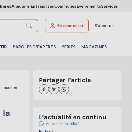
chères
Annuaire Entreprises
Communes
Evénements
Services
Se connecter
S'abonner
Rechercher un article
TIR
PAROLES D'EXPERTS
SÉRIES
MAGAZINES
Partager l’article
Imprimer
 la
L’actualité en continu
Aujourd’hui à 10h35
En bref