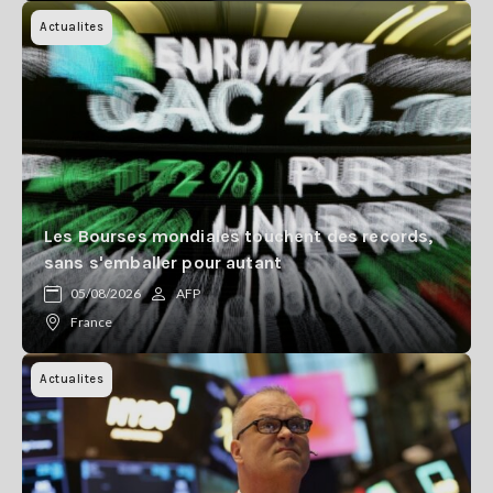
Actualites
Les Bourses mondiales touchent des records,
sans s'emballer pour autant
05/08/2026
AFP
France
Actualites