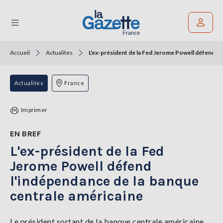
Accueil
Actualites
L'ex-président de la Fed Jerome Powell défend l'
Rechercher un article
THÉMATIQUES
Actualites
France
RÉGIONS
Imprimer
FORMATS
EN BREF
L'ex-président de la Fed
TENDANCES
Jerome Powell défend
SERVICES
l'indépendance de la banque
LA
GAZETTE
centrale américaine
Le président sortant de la banque centrale américaine