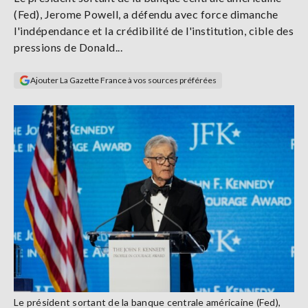
Se
(Fed), Jerome Powell, a défendu avec force dimanche
connecter
l'indépendance et la crédibilité de l'institution, cible des
pressions de Donald...
S'abonner
Ajouter La Gazette France à vos sources préférées
Le président sortant de la banque centrale américaine (Fed),