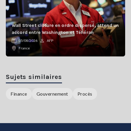
Wall Street clôture en ordre dispersé, attend un
accord entre Washington et Téhéran
05/08/2026
AFP
France
Sujets similaires
Finance
Gouvernement
Procès