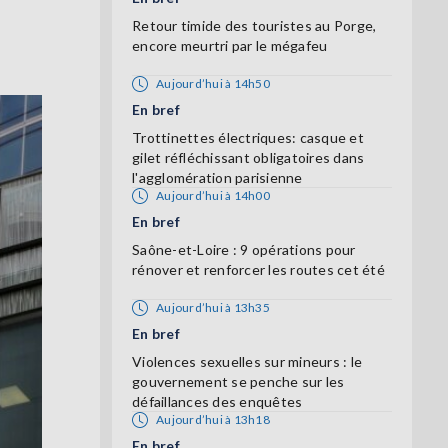
Retour timide des touristes au Porge,
encore meurtri par le mégafeu
Aujourd’hui à 14h50
En bref
Trottinettes électriques: casque et
gilet réfléchissant obligatoires dans
l'agglomération parisienne
Aujourd’hui à 14h00
En bref
Saône-et-Loire : 9 opérations pour
rénover et renforcer les routes cet été
Aujourd’hui à 13h35
En bref
Violences sexuelles sur mineurs : le
gouvernement se penche sur les
défaillances des enquêtes
Aujourd’hui à 13h18
En bref