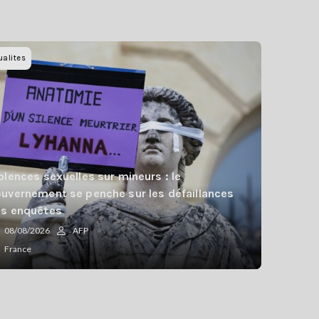
ualites
olences sexuelles sur mineurs : le
uvernement se penche sur les défaillances
s enquêtes
08/08/2026
AFP
France