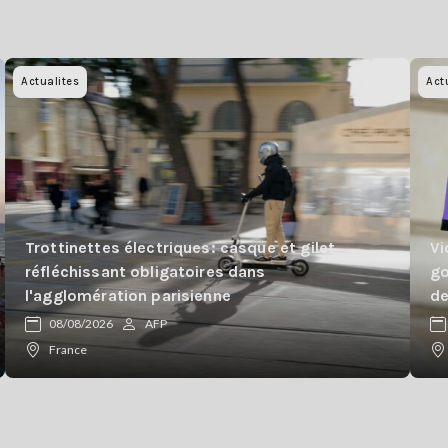
Actualites
Act
Trottinettes électriques: casque et gilet
Vi
réfléchissant obligatoires dans
go
l'agglomération parisienne
de
08/08/2026
AFP
France