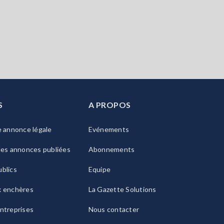
S
A PROPOS
e annonce légale
Evénements
les annonces publiées
Abonnements
blics
Equipe
x enchères
La Gazette Solutions
ntreprises
Nous contacter