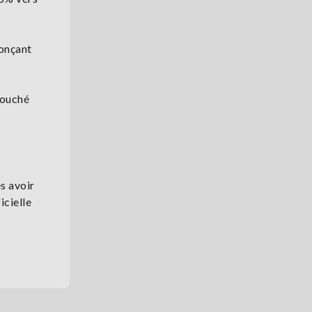
nonçant
touché
s avoir
icielle