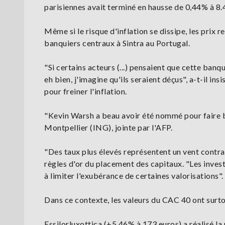
parisiennes avait terminé en hausse de 0,44% à 8.
Même si le risque d'inflation se dissipe, les prix r
banquiers centraux à Sintra au Portugal.
"Si certains acteurs (...) pensaient que cette banqu
eh bien, j'imagine qu'ils seraient déçus", a-t-il in
pour freiner l'inflation.
"Kevin Warsh a beau avoir été nommé pour faire bai
Montpellier (ING), jointe par l'AFP.
"Des taux plus élevés représentent un vent contra
règles d'or du placement des capitaux. "Les invest
à limiter l'exubérance de certaines valorisations".
Dans ce contexte, les valeurs du CAC 40 ont surto
Essilorluxottica (+5,46% à 173 euros) a réalisé l