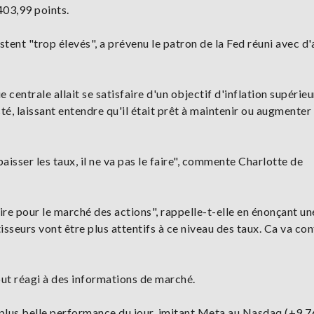
403,99 points.
estent "trop élevés", a prévenu le patron de la Fed réuni avec d
e centrale allait se satisfaire d'un objectif d'inflation supérieu
sisté, laissant entendre qu'il était prêt à maintenir ou augmenter
sser les taux, il ne va pas le faire", commente Charlotte de
ire pour le marché des actions", rappelle-t-elle en énonçant un
isseurs vont être plus attentifs à ce niveau des taux. Ca va co
ut réagi à des informations de marché.
a plus belle performance du jour, imitant Meta au Nasdaq (+9,