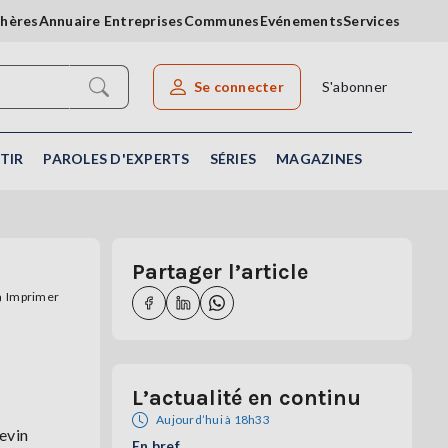
chères
Annuaire Entreprises
Communes
Evénements
Services
Se connecter
S'abonner
Rechercher un article
TIR
PAROLES D'EXPERTS
SÉRIES
MAGAZINES
Partager l’article
Imprimer
L’actualité en continu
Aujourd’hui à 18h33
evin
En bref