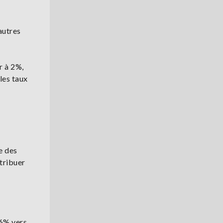
'autres
r à 2%,
 les taux
e des
ntribuer
76% vers