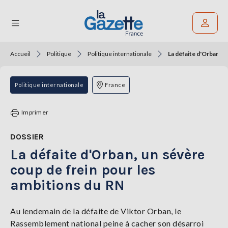
Accueil
Politique
Politique internationale
La défaite d'Orban, u
Rechercher un article
THÉMATIQUES
Politique internationale
France
RÉGIONS
Imprimer
FORMATS
DOSSIER
La défaite d'Orban, un sévère
TENDANCES
coup de frein pour les
SERVICES
ambitions du RN
LA
GAZETTE
Au lendemain de la défaite de Viktor Orban, le
Rassemblement national peine à cacher son désarroi