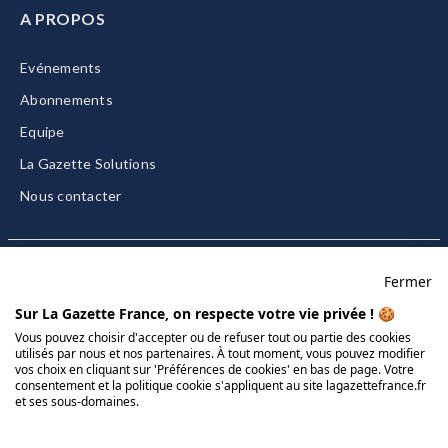
A PROPOS
Evénements
Abonnements
Equipe
La Gazette Solutions
Nous contacter
Fermer
Mentions légales
Sur La Gazette France, on respecte votre vie privée ! 🍪
CGU/CGV
Vous pouvez choisir d'accepter ou de refuser tout ou partie des cookies
utilisés par nous et nos partenaires. À tout moment, vous pouvez modifier
Données personnelles
vos choix en cliquant sur 'Préférences de cookies' en bas de page. Votre
consentement et la politique cookie s'appliquent au site lagazettefrance.fr
Charte sur les cookies
et ses sous-domaines.
Gérer vos cookies
© 2026 La Gazette France