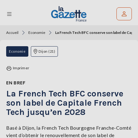
Accueil
Economie
La French Tech BFC conserve son label de Capita
Rechercher un article
THÉMATIQUES
Economie
Dijon (21)
RÉGIONS
Imprimer
FORMATS
EN BREF
La French Tech BFC conserve
TENDANCES
son label de Capitale French
SERVICES
Tech jusqu’en 2028
LA
GAZETTE
Basé à Dijon, la French Tech Bourgogne Franche-Comté
vient d’obtenir le renouvellement de son label de