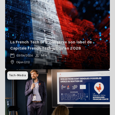
La French Tech BFC conserve son label de
Capitale French Tech jusqu’en 2028
03/06/2026
M.H
Dijon (21)
Tech-Media