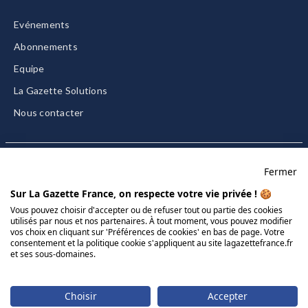
Evénements
Abonnements
Equipe
La Gazette Solutions
Nous contacter
Fermer
Mentions légales
Sur La Gazette France, on respecte votre vie privée ! 🍪
CGU/CGV
Vous pouvez choisir d'accepter ou de refuser tout ou partie des cookies
utilisés par nous et nos partenaires. À tout moment, vous pouvez modifier
Données personnelles
vos choix en cliquant sur 'Préférences de cookies' en bas de page. Votre
consentement et la politique cookie s'appliquent au site lagazettefrance.fr
Charte sur les cookies
et ses sous-domaines.
Gérer vos cookies
© 2026 La Gazette France
Choisir
Accepter