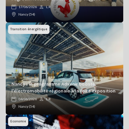
Se
17/06/2026
L.R
connecter
Nancy (54)
S'abonner
Transition énergétique
Nancy : le programme Advenir booste
l'électromobilité régionale à la Foire exposition
04/06/2026
L.R
Nancy (54)
Economie