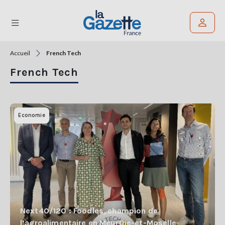
Accueil
French Tech
Rechercher un article
French Tech
THÉMATIQUES
RÉGIONS
Economie
FORMATS
TENDANCES
SERVICES
LA
GAZETTE
Next40/120 : Foodles, champion de
l’agroalimentaire en Meurthe-et-Moselle