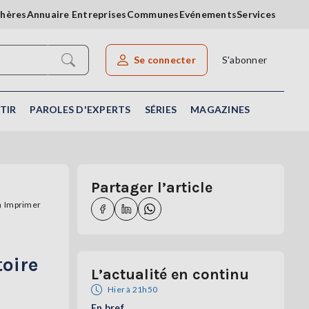
chères
Annuaire Entreprises
Communes
Evénements
Services
Se connecter
S'abonner
Rechercher un article
TIR
PAROLES D'EXPERTS
SÉRIES
MAGAZINES
Partager l’article
Imprimer
toire
L’actualité en continu
Hier à 21h50
En bref