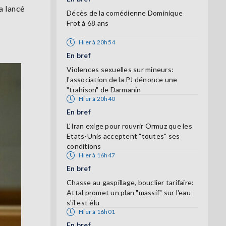
a lancé
Décès de la comédienne Dominique
Frot à 68 ans
Hier à 20h54
En bref
Violences sexuelles sur mineurs:
l'association de la PJ dénonce une
"trahison" de Darmanin
Hier à 20h40
En bref
L'Iran exige pour rouvrir Ormuz que les
Etats-Unis acceptent "toutes" ses
conditions
Hier à 16h47
En bref
Chasse au gaspillage, bouclier tarifaire:
Attal promet un plan "massif" sur l'eau
s'il est élu
Hier à 16h01
En bref