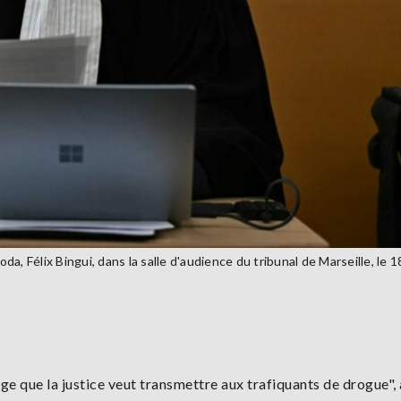
, Félix Bingui, dans la salle d'audience du tribunal de Marseille, le 1
sage que la justice veut transmettre aux trafiquants de drogue", 