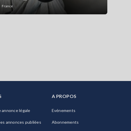
France
S
A PROPOS
e annonce légale
Evénements
les annonces publiées
Abonnements