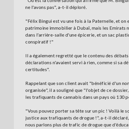
"Où est la conversation qui affirme que M. Bingui
ne l'avons pas", a-t-il déploré.
"Félix Bingui est vu une fois à la Paternelle, et on
patrimoine immobilier à Dubaï, mais les Emirats n'
dans l'arrière-salle d'une épicerie, et un sac plast
conspiratif !"
Il a également regretté que le contenu des débats 
déclarations n'avaient servi à rien, comme si sa déf
certitudes".
Rappelant que son client avait "bénéficié d'un non
organisée", il a souligné que "l'objet de ce dossier,
les trafiquants de cannabis dans un pays où 130 p
"Vous pouvez porter sa tête sur un pic ! Voilà le s
justice aux trafiquants de drogue !", a-t-il déclaré
nous parlons plus de trafic de drogue que d'éducat