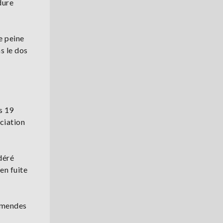
dure
e peine
ns le dos
s 19
ciation
déré
en fuite
 amendes