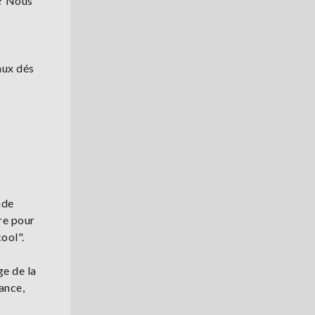
 ? Nous
aux dés
nde
ère pour
ool".
ge de la
rance,