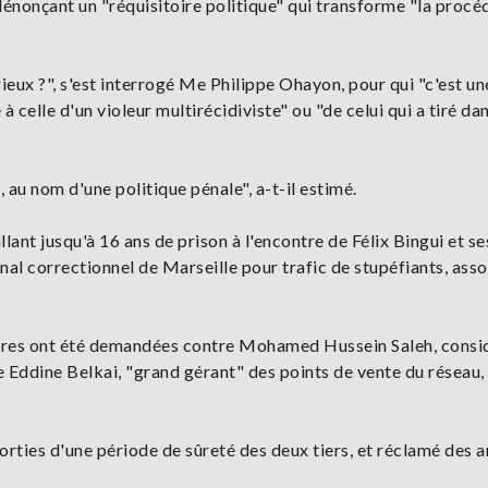
énonçant un "réquisitoire politique" qui transforme "la procé
rieux ?", s'est interrogé Me Philippe Ohayon, pour qui "c'est un
 à celle d'un violeur multirécidiviste" ou "de celui qui a tiré da
, au nom d'une politique pénale", a-t-il estimé.
llant jusqu'à 16 ans de prison à l'encontre de Félix Bingui et se
nal correctionnel de Marseille pour trafic de stupéfiants, asso
sévères ont été demandées contre Mohamed Hussein Saleh, consi
 Eddine Belkai, "grand gérant" des points de vente du réseau, 
orties d'une période de sûreté des deux tiers, et réclamé des