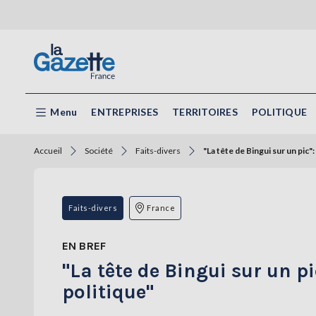
Menu
ENTREPRISES
TERRITOIRES
POLITIQUE
Accueil
Société
Faits-divers
"La tête de Bingui sur un pic"
Faits-divers
France
EN BREF
"La tête de Bingui sur un p
politique"