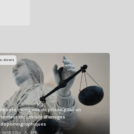
ts-divers
lhouse : cinq ans de prison pour un
tenteur récidiviste d'images
édopornographiques
06/08/2026
AFP