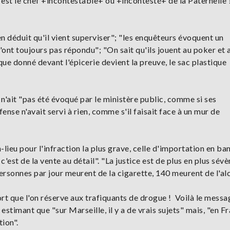
 est le chef +incontestable+ ou +incontesté+ de la Paternelle
 en déduit qu'il vient superviser"; "les enquêteurs évoquent un
ont toujours pas répondu"; "On sait qu'ils jouent au poker et 
ique donné devant l'épicerie devient la preuve, le sac plastique
n'ait "pas été évoqué par le ministère public, comme si ses
ense n'avait servi à rien, comme s'il faisait face à un mur de
-lieu pour l'infraction la plus grave, celle d'importation en ba
 c'est de la vente au détail". "La justice est de plus en plus sév
ersonnes par jour meurent de la cigarette, 140 meurent de l'alc
ort que l'on réserve aux trafiquants de drogue ! Voilà le messa
, estimant que "sur Marseille, il y a de vrais sujets" mais, "en F
ion".