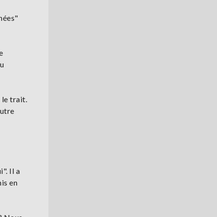
nnées"
e
du
le trait.
autre
. Il a
mis en