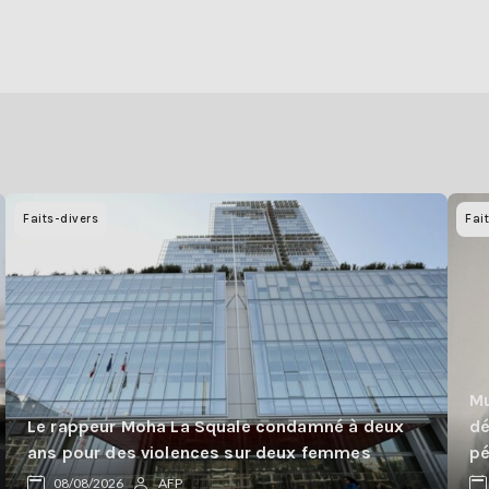
Faits-divers
Fai
Mu
Le rappeur Moha La Squale condamné à deux
dé
ans pour des violences sur deux femmes
p
08/08/2026
AFP