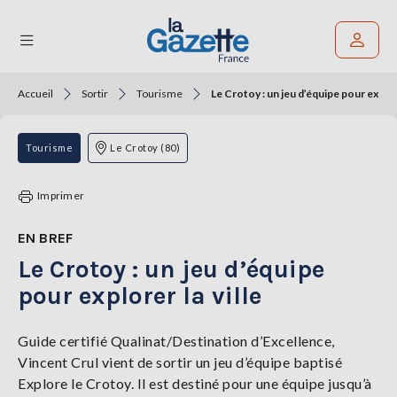
Accueil
Sortir
Tourisme
Le Crotoy : un jeu d’équipe pour explore
Rechercher un article
THÉMATIQUES
Tourisme
Le Crotoy (80)
RÉGIONS
Imprimer
FORMATS
EN BREF
Le Crotoy : un jeu d’équipe
TENDANCES
pour explorer la ville
SERVICES
LA
GAZETTE
Guide certifié Qualinat/Destination d’Excellence,
Vincent Crul vient de sortir un jeu d’équipe baptisé
Explore le Crotoy. Il est destiné pour une équipe jusqu’à