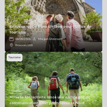
Beauvaisis : De bons chiffres pour l'Office de
tourisme
06/08/2026
Morgan Gheeraert
Beauvais (60)
Tourisme
Moselle Attractivité lance une campagne de
communication pour promouvoir le Nord