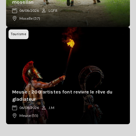
mosellan
06/08/2026
LGFR
Moselle (57)
Tourisme
Meuse : 200 artistes font revivre le rêve du
gladiateur
06/08/2026
J.M
Meuse (55)