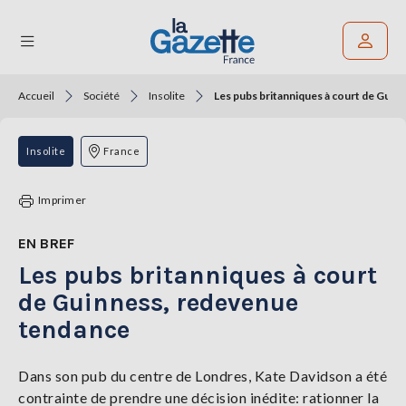
Accueil
Société
Insolite
Les pubs britanniques à court de Gui
Rechercher un article
THÉMATIQUES
Insolite
France
RÉGIONS
Imprimer
FORMATS
EN BREF
Les pubs britanniques à court
TENDANCES
de Guinness, redevenue
SERVICES
tendance
LA
GAZETTE
Dans son pub du centre de Londres, Kate Davidson a été
contrainte de prendre une décision inédite: rationner la