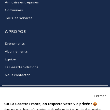
Annuaire entreprises
Communes
Tous les services
A PROPOS
Evénements
Abonnements
Equipe
La Gazette Solutions
Nous contacter
Fermer
Mentions légales
Sur La Gazette France, on respecte votre vie privée ! 🍪
CGU/CGV
Vous pouvez choisir d'accepter ou de refuser tout ou partie des cookies