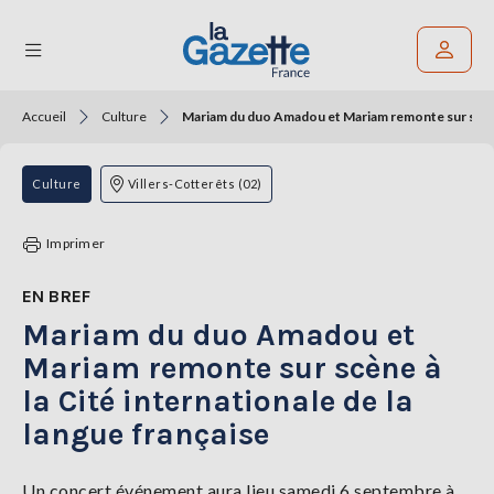
Accueil
Culture
Mariam du duo Amadou et Mariam remonte sur scène à
Rechercher un article
THÉMATIQUES
Culture
Villers-Cotterêts (02)
RÉGIONS
Imprimer
FORMATS
EN BREF
Mariam du duo Amadou et
TENDANCES
Mariam remonte sur scène à
SERVICES
la Cité internationale de la
LA
GAZETTE
langue française
Un concert événement aura lieu samedi 6 septembre à