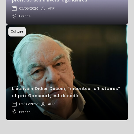
05/08/2026
AFP
France
Culture
L'écrivain Didier Decoin, "raconteur d'histoires"
et prix Goncourt, est décédé
05/08/2026
AFP
France