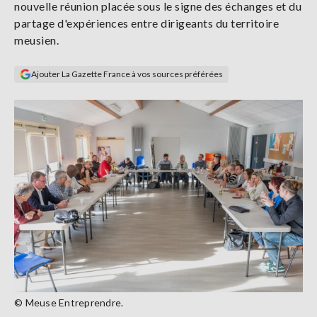
nouvelle réunion placée sous le signe des échanges et du
Se
partage d'expériences entre dirigeants du territoire
connecter
meusien.
S'abonner
Ajouter La Gazette France à vos sources préférées
© Meuse Entreprendre.