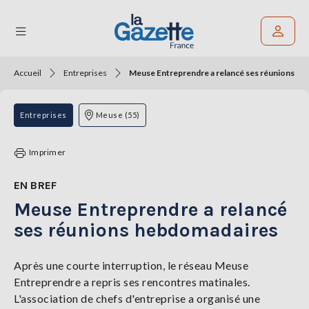
Accueil
Entreprises
Meuse Entreprendre a relancé ses réunions h
Rechercher un article
THÉMATIQUES
Entreprises
Meuse (55)
RÉGIONS
Imprimer
FORMATS
EN BREF
Meuse Entreprendre a relancé
TENDANCES
ses réunions hebdomadaires
SERVICES
LA
GAZETTE
Après une courte interruption, le réseau Meuse
Entreprendre a repris ses rencontres matinales.
L'association de chefs d'entreprise a organisé une