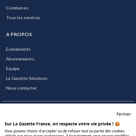
Communes
Tous les services
A PROPOS
Evénements
Abonnements
Equipe
La Gazette Solutions
Nous contacter
Fermer
Mentions légales
Sur La Gazette France, on respecte votre vie privée ! 🍪
CGU/CGV
Vous pouvez choisir d'accepter ou de refuser tout ou partie des cookies
utilisés par nous et nos partenaires. À tout moment, vous pouvez modifier