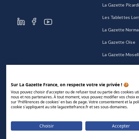
La Gazette Picard
Les Tablettes Lor
La Gazette Norma
La Gazette Oise
La Gazette Mosel
La Gazette Bourg
Sur La Gazette France, on respecte votre vie privée ! 🍪
Vous pouvez choisir d'accepter ou de refuser tout ou partie des cookies uti
nous et nos partenaires. À tout moment, vous pouvez modifier vos choix e
sur 'Préférences de cookies' en bas de page. Votre consentement et la pol
cookie s'appliquent au site lagazettefrance.fr et ses sous-domaines.
Choisir
Accepter
Mentions légales
CGU/CGV