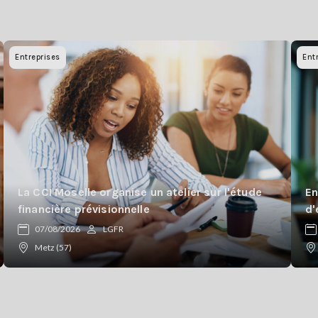
Entreprises
Ent
La CCI Moselle organise un atelier sur l'étude
En
financière prévisionnelle
d'
07/08/2026
LGFR
Metz (57)