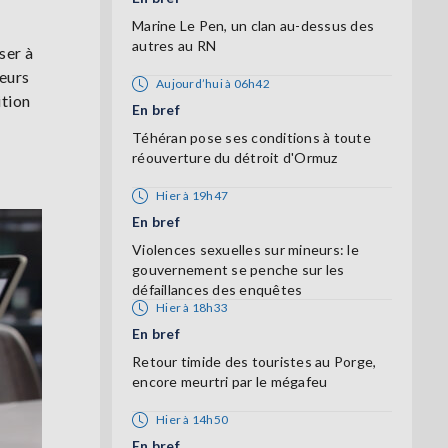
Marine Le Pen, un clan au-dessus des
autres au RN
ser à
leurs
Aujourd’hui à 06h42
ition
En bref
Téhéran pose ses conditions à toute
réouverture du détroit d'Ormuz
Hier à 19h47
En bref
Violences sexuelles sur mineurs: le
gouvernement se penche sur les
défaillances des enquêtes
Hier à 18h33
En bref
Retour timide des touristes au Porge,
encore meurtri par le mégafeu
Hier à 14h50
En bref