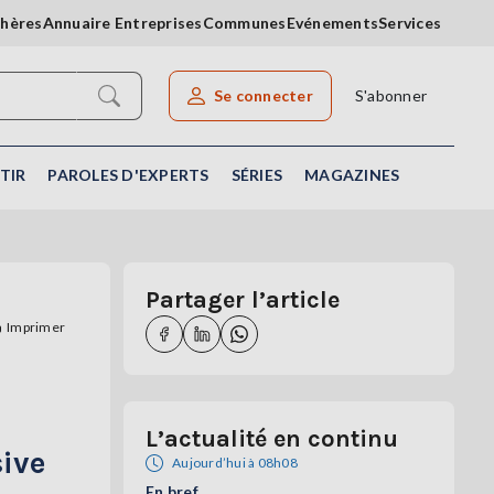
chères
Annuaire Entreprises
Communes
Evénements
Services
Se connecter
S'abonner
Rechercher un article
TIR
PAROLES D'EXPERTS
SÉRIES
MAGAZINES
Partager l’article
Imprimer
L’actualité en continu
sive
Aujourd’hui à 08h08
En bref