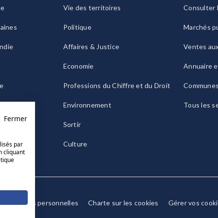
ie
Vie des territoires
Consulter 
raines
Politique
Marchés pu
ndie
Affaires & Justice
Ventes au
Economie
Annuaire e
le
Professions du Chiffre et du Droit
Commune
ogne
Environnement
Tous les s
Fermer
Sortir
Culture
lisés par
n cliquant
itique
Données personnelles
Charte sur les cookies
Gérer vos cook