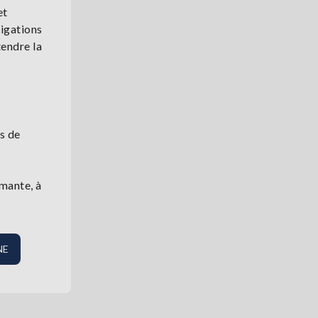
et
ligations
tendre la
s de
rmante, à
NE