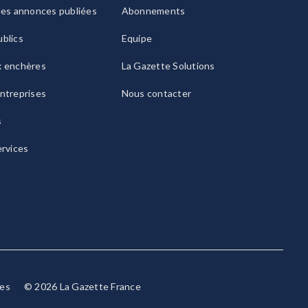
les annonces publiées
Abonnements
blics
Equipe
x enchères
La Gazette Solutions
ntreprises
Nous contacter
s
ervices
ies
© 2026 La Gazette France