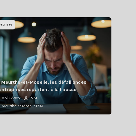
reprises
 Meurthe-et-Moselle, les défaillances
entreprises repartent à la hausse
07/08/2026
S.M
Meurthe-et-Moselle (54)