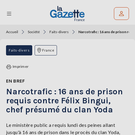
Accueil
Société
Faits-divers
Narcotrafic : 16 ans de prison req
Rechercher un article
THÉMATIQUES
Faits-divers
France
RÉGIONS
Imprimer
FORMATS
EN BREF
Narcotrafic : 16 ans de prison
TENDANCES
requis contre Félix Bingui,
SERVICES
chef présumé du clan Yoda
LA
GAZETTE
Le ministère public a requis lundi des peines allant
jusqu'à 16 ans de prison dans le procès du clan Yoda,