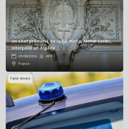
Un chef présumé de la DZ Mafia, Mehdi Laribi,
interpellé en Algérie
05/08/2026
AFP
France
Faits-divers