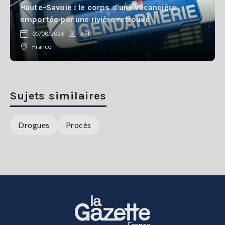
Haute-Savoie : le corps d'une vacancière
emportée par une rivière retrouvé
05/08/2026
AFP
France
Sujets similaires
Drogues
Procès