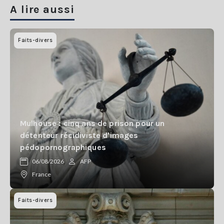
A lire aussi
Faits-divers
Mulhouse : cinq ans de prison pour un
détenteur récidiviste d'images
pédopornographiques
06/08/2026
AFP
France
Faits-divers