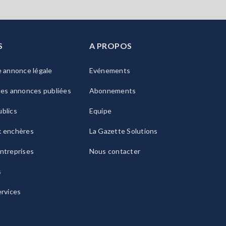
S
A PROPOS
e annonce légale
Evénements
les annonces publiées
Abonnements
blics
Equipe
x enchères
La Gazette Solutions
ntreprises
Nous contacter
s
ervices