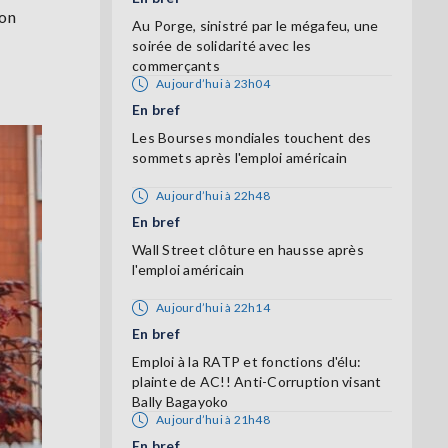
son
Au Porge, sinistré par le mégafeu, une
soirée de solidarité avec les
commerçants
Aujourd’hui à 23h04
En bref
Les Bourses mondiales touchent des
sommets après l'emploi américain
Aujourd’hui à 22h48
En bref
Wall Street clôture en hausse après
l'emploi américain
Aujourd’hui à 22h14
En bref
Emploi à la RATP et fonctions d'élu:
plainte de AC!! Anti-Corruption visant
Bally Bagayoko
Aujourd’hui à 21h48
En bref