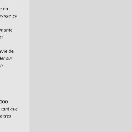
e en
oyage, ça
armante
e
»
nvie de
der sur
en
 000
 tant que
e très