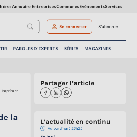
chères
Annuaire Entreprises
Communes
Evénements
Services
Se connecter
S'abonner
Rechercher un article
TIR
PAROLES D'EXPERTS
SÉRIES
MAGAZINES
Partager l’article
Imprimer
de la
L’actualité en continu
Aujourd’hui à 23h25
En bref