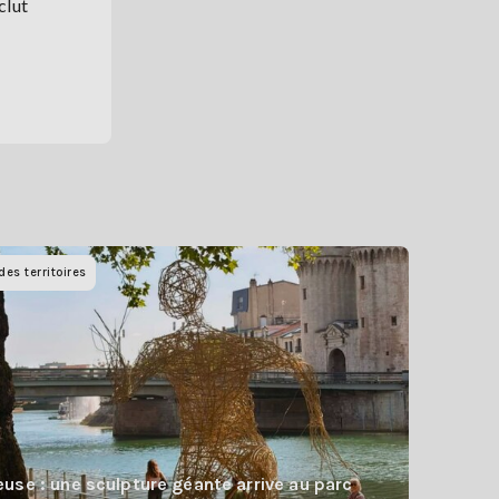
clut
des territoires
use : une sculpture géante arrive au parc