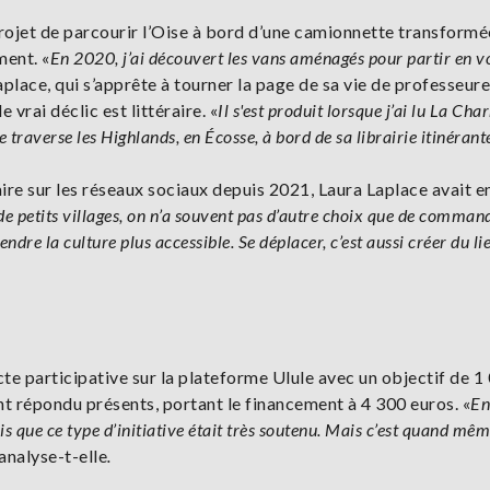
ojet de parcourir l’Oise à bord d’une camionnette transformé
ment. «
En 2020, j’ai découvert les vans aménagés pour partir en v
aplace, qui s’apprête à tourner la page de sa vie de professeure
 vrai déclic est littéraire. «
Il s'est produit lorsque j’ai lu La Ch
 traverse les Highlands, en Écosse, à bord de sa librairie itinérant
raire sur les réseaux sociaux depuis 2021, Laura Laplace avait e
de petits villages, on n’a souvent pas d’autre choix que de comman
endre la culture plus accessible. Se déplacer, c’est aussi créer du li
ecte participative sur la plateforme Ulule avec un objectif de 1
t répondu présents, portant le financement à 4 300 euros. «
En
is que ce type d’initiative était très soutenu. Mais c’est quand mêm
 analyse-t-elle
.