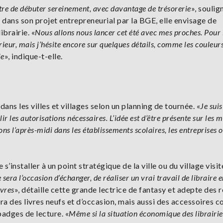
re de débuter sereinement, avec davantage de trésorerie
», soulig
dans son projet entrepreneurial par la BGE, elle envisage de
brairie. «
Nous allons nous lancer cet été avec mes proches. Pour l
rieur, mais j’hésite encore sur quelques détails, comme les couleurs
le
», indique-t-elle.
dans les villes et villages selon un planning de tournée. «
Je sui
lir les autorisations nécessaires. L’idée est d’être présente sur les 
ons l’après-midi dans les établissements scolaires, les entreprises 
 s’installer à un point stratégique de la ville ou du village visit
 sera l’occasion d’échanger, de réaliser un vrai travail de libraire 
uvres
», détaille cette grande lectrice de fantasy et adepte des r
ra des livres neufs et d’occasion, mais aussi des accessoires
adges de lecture. «
Même si la situation économique des librairie