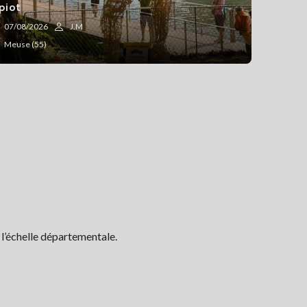
piot
07/08/2026
J.M
Meuse (55)
 l’échelle départementale.