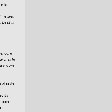
ne la
’instant,
. Le plus
s encore
marchés le
ou encore
é afin de
en
écits
 comme
s