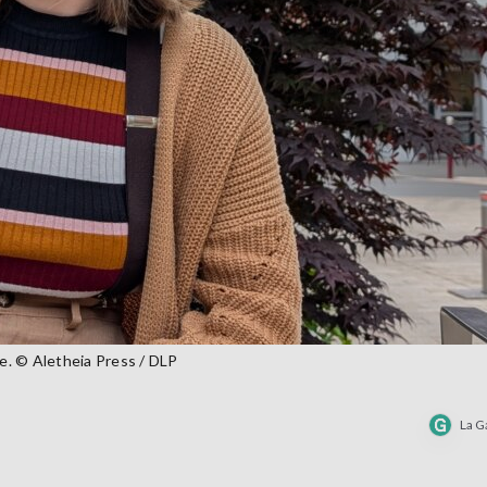
re. © Aletheia Press / DLP
La G