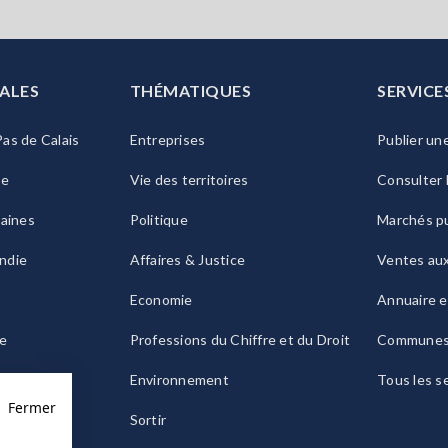
ALES
THÉMATIQUES
SERVICE
as de Calais
Entreprises
Publier un
ie
Vie des territoires
Consulter 
raines
Politique
Marchés pu
ndie
Affaires & Justice
Ventes au
Economie
Annuaire e
le
Professions du Chiffre et du Droit
Commune
ogne
Environnement
Tous les s
Fermer
Sortir