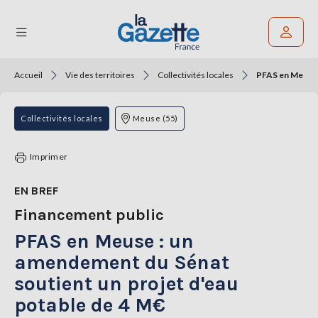
Accueil
Vie des territoires
Collectivités locales
PFAS en Meuse :
Rechercher un article
THÉMATIQUES
Collectivités locales
Meuse (55)
RÉGIONS
Imprimer
FORMATS
EN BREF
Financement public
TENDANCES
PFAS en Meuse : un
SERVICES
LA
amendement du Sénat
GAZETTE
soutient un projet d'eau
potable de 4 M€