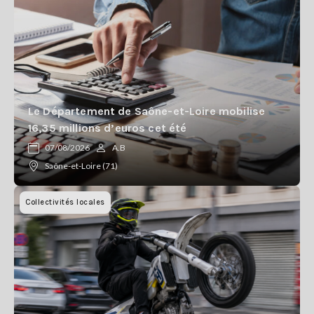
Le Département de Saône-et-Loire mobilise
16,35 millions d’euros cet été
07/08/2026
A.B
Saône-et-Loire (71)
Collectivités locales