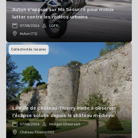
Autun s’appuie sur Ma Sécurité pour mieux
lutter contre les rodéos urbains
07/08/2026
LGFR
Autun (71)
Collectivités locales
La Ville de Château-Thierry invite à observer
l'éclipse solaire depuis le château médiéval
07/08/2026
Morgan Gheeraert
Château-Thierry (02)