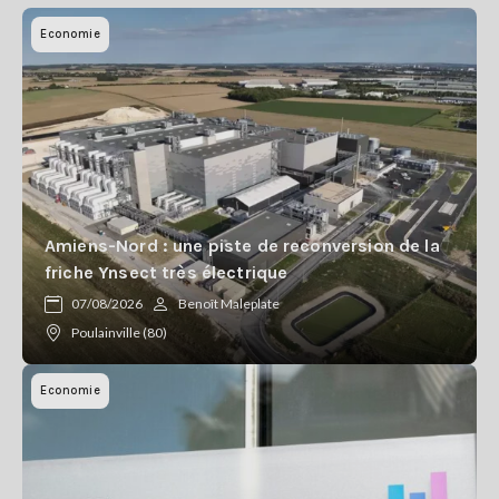
Economie
Amiens-Nord : une piste de reconversion de la
friche Ynsect très électrique
07/08/2026
Benoît Maleplate
Poulainville (80)
Economie