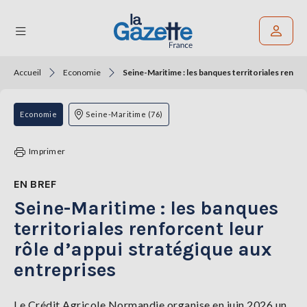
Accueil
Economie
Seine-Maritime : les banques territoriales renfor
Rechercher un article
THÉMATIQUES
Economie
Seine-Maritime (76)
RÉGIONS
Imprimer
FORMATS
EN BREF
Seine-Maritime : les banques
TENDANCES
territoriales renforcent leur
SERVICES
rôle d’appui stratégique aux
LA
GAZETTE
entreprises
Le Crédit Agricole Normandie organise en juin 2026 un