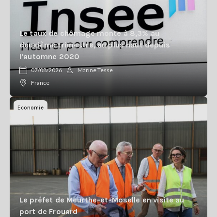
Le taux de chômage monte à 8,3% au
deuxième trimestre, au plus haut depuis
l'automne 2020
07/08/2026
Marine Tesse
France
Economie
Le préfet de Meurthe-et-Moselle en visite au
port de Frouard