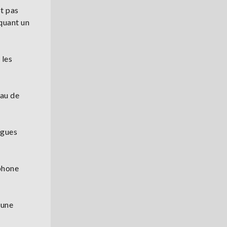
st pas
oquant un
 les
eau de
igues
éphone
'une