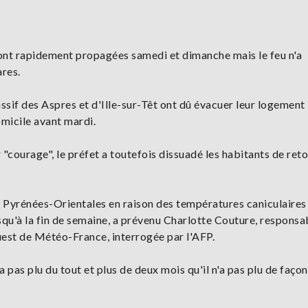
 sont rapidement propagées samedi et dimanche mais le feu n'a
ares.
sif des Aspres et d'Ille-sur-Têt ont dû évacuer leur logement
micile avant mardi.
 "courage", le préfet a toutefois dissuadé les habitants de ret
es Pyrénées-Orientales en raison des températures caniculaires
squ'à la fin de semaine, a prévenu Charlotte Couture, responsa
uest de Météo-France, interrogée par l'AFP.
a pas plu du tout et plus de deux mois qu'il n'a pas plu de façon