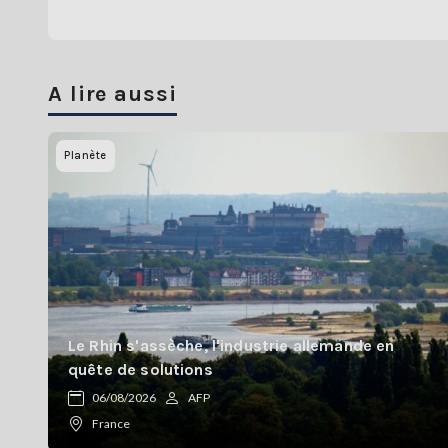
A lire aussi
Planète
Le Rhin s'assèche, l'industrie allemande en
quête de solutions
06/08/2026
AFP
France