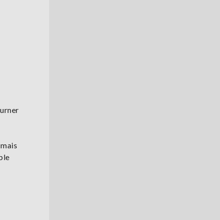
ourner
 mais
ble