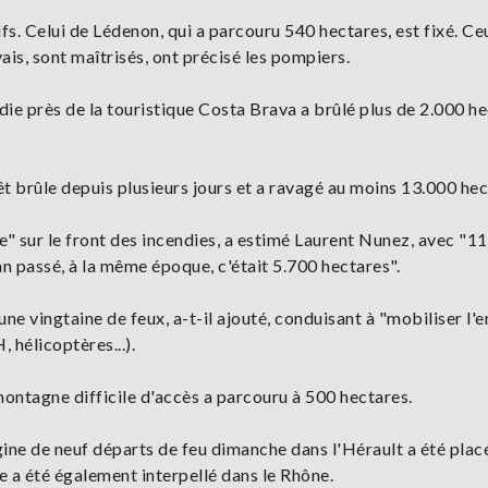
ifs. Celui de Lédenon, qui a parcouru 540 hectares, est fixé. Ce
is, sont maîtrisés, ont précisé les pompiers.
ndie près de la touristique Costa Brava a brûlé plus de 2.000 h
t brûle depuis plusieurs jours et a ravagé au moins 13.000 hec
" sur le front des incendies, a estimé Laurent Nunez, avec "1
an passé, à la même époque, c'était 5.700 hectares".
 une vingtaine de feux, a-t-il ajouté, conduisant à "mobiliser l
 hélicoptères...).
ontagne difficile d'accès a parcouru à 500 hectares.
gine de neuf départs de feu dimanche dans l'Hérault a été plac
e a été également interpellé dans le Rhône.