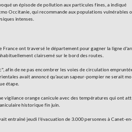
voqué un épisode de pollution aux particules fines, a indiqué
r Atmo Occitanie, qui recommande aux populations vulnérables 
ysiques intenses.
de France ont traversé le département pour gagner la ligne d'ar
inhabituellement clairsemé sur le bord des routes.
c", afin de ne pas encombrer les voies de circulation emprunté
Orientales avait annoncé qu'aucun sapeur-pompier ne serait mo
ue étape.
e vigilance orange canicule avec des températures qui ont att
iculaire historique fin juin.
ait entraîné jeudi l'évacuation de 3.000 personnes à Canet-en