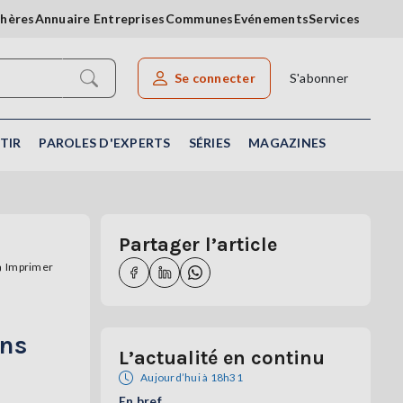
chères
Annuaire Entreprises
Communes
Evénements
Services
Se connecter
S'abonner
Rechercher un article
TIR
PAROLES D'EXPERTS
SÉRIES
MAGAZINES
Partager l’article
Imprimer
ens
L’actualité en continu
Aujourd’hui à 18h31
En bref