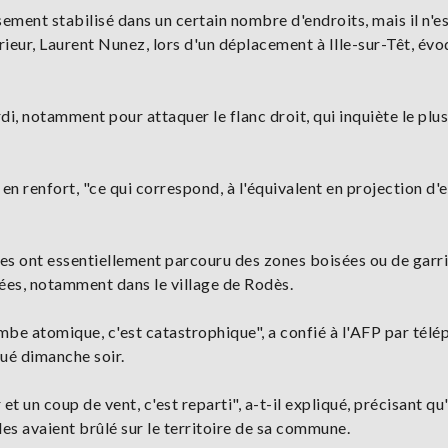
sement stabilisé dans un certain nombre d'endroits, mais il n'e
érieur, Laurent Nunez, lors d'un déplacement à Ille-sur-Têt, év
 notamment pour attaquer le flanc droit, qui inquiète le plus
n renfort, "ce qui correspond, à l'équivalent en projection d'
es ont essentiellement parcouru des zones boisées ou de garr
es, notamment dans le village de Rodès.
ombe atomique, c'est catastrophique", a confié à l'AFP par tél
cué dimanche soir.
 et un coup de vent, c'est reparti", a-t-il expliqué, précisant qu
les avaient brûlé sur le territoire de sa commune.