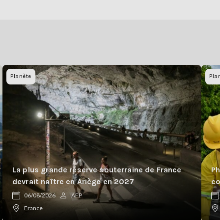
Planète
Pla
La plus grande réserve souterraine de France
Ph
devrait naître en Ariège en 2027
co
06/08/2026
AFP
France