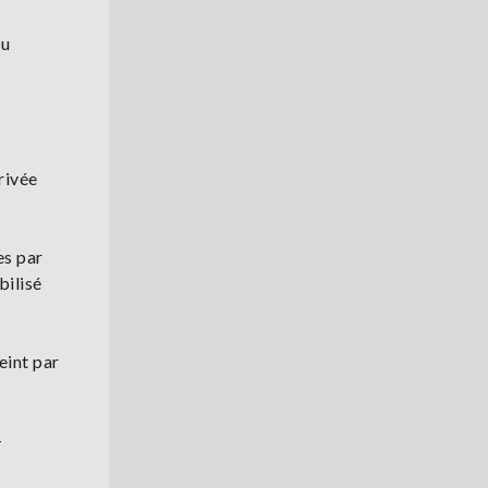
ou
rivée
es par
bilisé
eint par
-