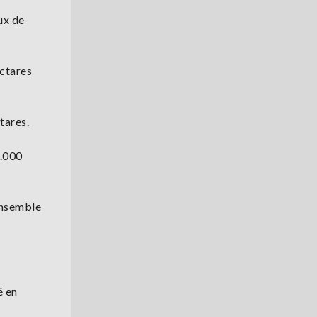
ux de
ectares
tares.
1.000
'ensemble
é en