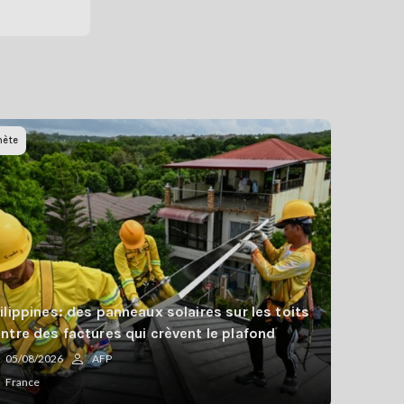
nète
ilippines: des panneaux solaires sur les toits
ntre des factures qui crèvent le plafond
05/08/2026
AFP
France