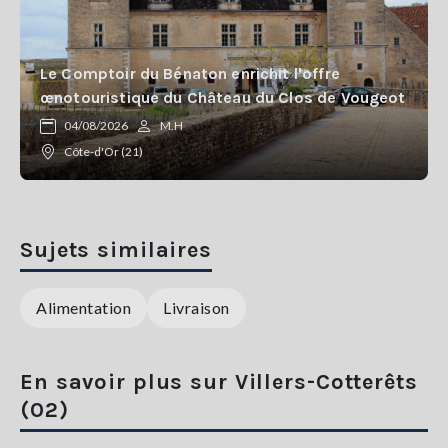
Le Comptoir du Bénaton enrichit l'offre
œnotouristique du Château du Clos de Vougeot
04/08/2026
M.H
Côte-d'Or (21)
Sujets similaires
Alimentation
Livraison
En savoir plus sur Villers-Cotterêts
(02)