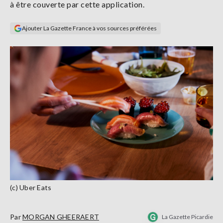
à être couverte par cette application.
Se
connecter
Ajouter La Gazette France à vos sources préférées
S'abonner
(c) Uber Eats
Par
MORGAN GHEERAERT
La Gazette Picardie