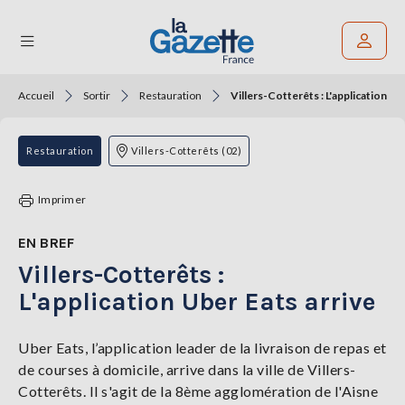
Accueil
Sortir
Restauration
Villers-Cotterêts : L'application Ub
Rechercher un article
THÉMATIQUES
Restauration
Villers-Cotterêts (02)
RÉGIONS
Imprimer
FORMATS
EN BREF
Villers-Cotterêts :
TENDANCES
L'application Uber Eats arrive
SERVICES
LA
GAZETTE
Uber Eats, l’application leader de la livraison de repas et
de courses à domicile, arrive dans la ville de Villers-
Cotterêts. Il s'agit de la 8ème agglomération de l'Aisne