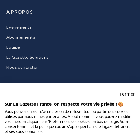
A PROPOS
Evénements
Abonnements
Equipe
La Gazette Solutions
Nous contacter
Fermer
Mentions légales
Sur La Gazette France, on respecte votre vie privée ! 🍪
CGU/CGV
Vous pouvez choisir d'accepter ou de refuser tout ou partie des cookies
utilisés par nous et nos partenaires. À tout moment, vous pouvez modifier
Données personnelles
vos choix en cliquant sur 'Préférences de cookies' en bas de page. Votre
Charte sur les cookies
consentement et la politique cookie s'appliquent au site lagazettefrance.fr
et ses sous-domaines.
Gérer vos cookies