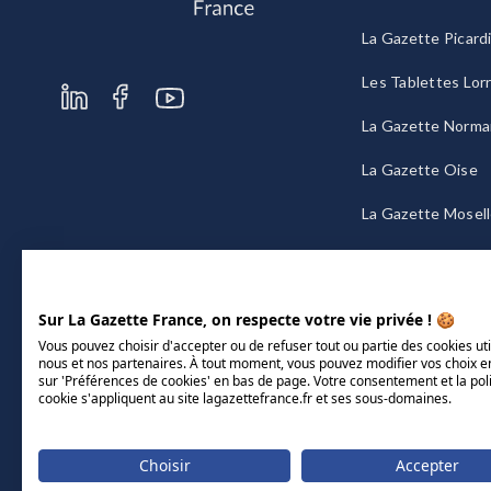
La Gazette Picard
Les Tablettes Lor
La Gazette Norma
La Gazette Oise
La Gazette Mosel
La Gazette Bourg
Sur La Gazette France, on respecte votre vie privée ! 🍪
Vous pouvez choisir d'accepter ou de refuser tout ou partie des cookies uti
nous et nos partenaires. À tout moment, vous pouvez modifier vos choix e
sur 'Préférences de cookies' en bas de page. Votre consentement et la pol
cookie s'appliquent au site lagazettefrance.fr et ses sous-domaines.
Choisir
Accepter
Mentions légales
CGU/CGV