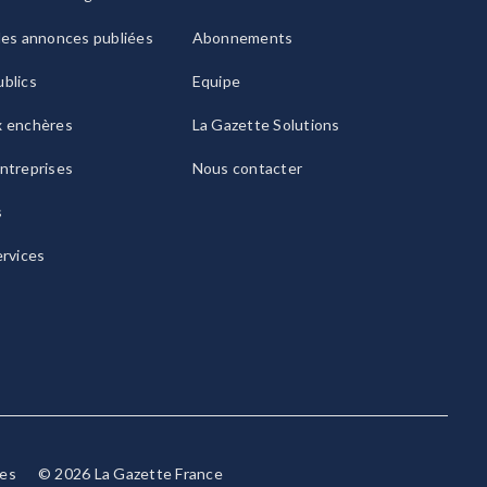
les annonces publiées
Abonnements
blics
Equipe
x enchères
La Gazette Solutions
ntreprises
Nous contacter
s
ervices
ies
© 2026 La Gazette France