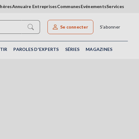
chères
Annuaire Entreprises
Communes
Evénements
Services
Se connecter
S'abonner
Rechercher un article
TIR
PAROLES D'EXPERTS
SÉRIES
MAGAZINES