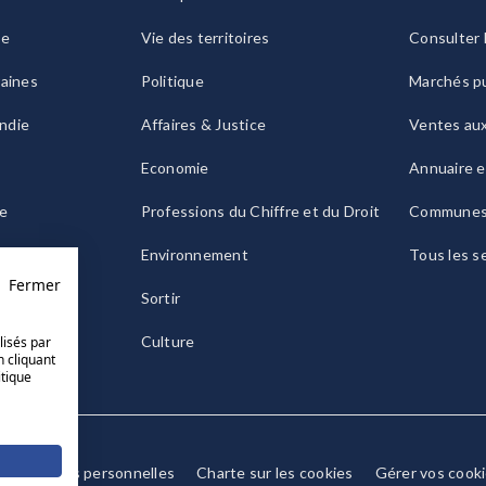
ie
Vie des territoires
Consulter 
raines
Politique
Marchés pu
ndie
Affaires & Justice
Ventes au
Economie
Annuaire e
le
Professions du Chiffre et du Droit
Commune
ogne
Environnement
Tous les s
Fermer
Sortir
Culture
lisés par
n cliquant
itique
Données personnelles
Charte sur les cookies
Gérer vos cook