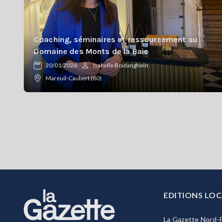
Coaching, séminaires et ressourcement au
Domaine des Monts de la Baie
20/01/2026
Isabelle Boidanghein
Mareuil-Caubert (80)
EDITIONS LOC
La Gazette Nord-P