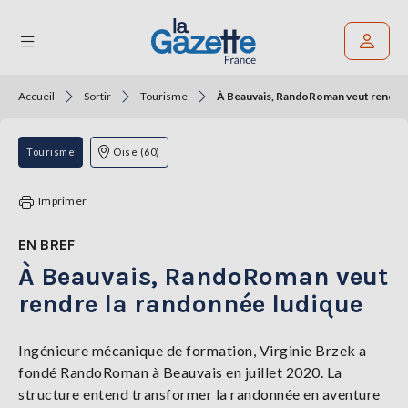
Accueil
Sortir
Tourisme
À Beauvais, RandoRoman veut rendre 
Rechercher un article
THÉMATIQUES
Tourisme
Oise (60)
RÉGIONS
Imprimer
FORMATS
EN BREF
À Beauvais, RandoRoman veut
TENDANCES
rendre la randonnée ludique
SERVICES
LA
GAZETTE
Ingénieure mécanique de formation, Virginie Brzek a
fondé RandoRoman à Beauvais en juillet 2020. La
structure entend transformer la randonnée en aventure