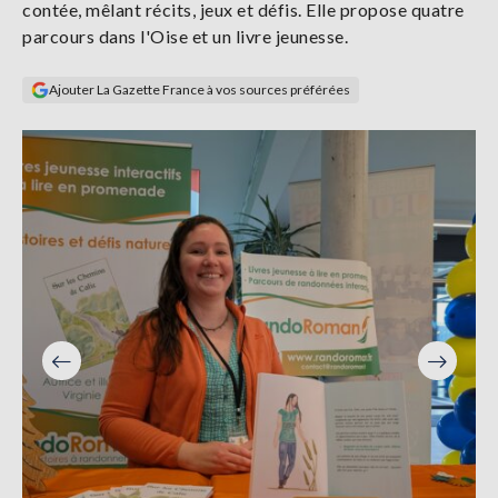
contée, mêlant récits, jeux et défis. Elle propose quatre
Se
parcours dans l'Oise et un livre jeunesse.
connecter
Ajouter La Gazette France à vos sources préférées
S'abonner
Précéden
Suivant