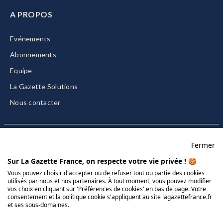
A PROPOS
Evénements
Abonnements
Equipe
La Gazette Solutions
Nous contacter
Fermer
Mentions légales
Sur La Gazette France, on respecte votre vie privée ! 🍪
CGU/CGV
Vous pouvez choisir d'accepter ou de refuser tout ou partie des cookies
utilisés par nous et nos partenaires. À tout moment, vous pouvez modifier
Données personnelles
vos choix en cliquant sur 'Préférences de cookies' en bas de page. Votre
consentement et la politique cookie s'appliquent au site lagazettefrance.fr
Charte sur les cookies
et ses sous-domaines.
Gérer vos cookies