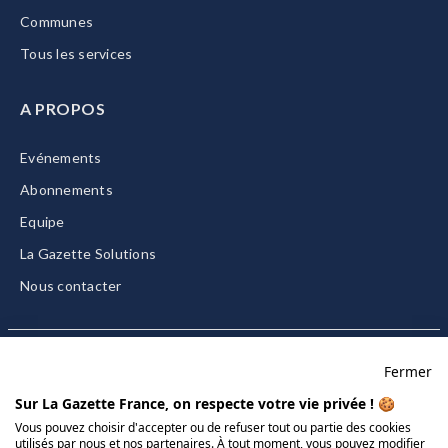
Communes
Tous les services
A PROPOS
Evénements
Abonnements
Equipe
La Gazette Solutions
Nous contacter
Fermer
Mentions légales
Sur La Gazette France, on respecte votre vie privée ! 🍪
CGU/CGV
Vous pouvez choisir d'accepter ou de refuser tout ou partie des cookies
utilisés par nous et nos partenaires. À tout moment, vous pouvez modifier
Données personnelles