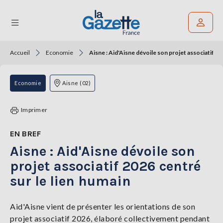
Accueil
Economie
Aisne : Aid'Aisne dévoile son projet associatif 20
Rechercher un article
THÉMATIQUES
Economie
Aisne (02)
RÉGIONS
Imprimer
FORMATS
EN BREF
Aisne : Aid'Aisne dévoile son
TENDANCES
projet associatif 2026 centré
SERVICES
sur le lien humain
LA
GAZETTE
Aid'Aisne vient de présenter les orientations de son
projet associatif 2026, élaboré collectivement pendant