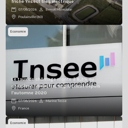
friche Ynsect très électrique
07/08/2026
Benoît Maleplate
Poulainville (80)
Economie
Le taux de chômage monte à 8,3% au
deuxième trimestre, au plus haut depuis
l'automne 2020
07/08/2026
Marine Tesse
France
Economie