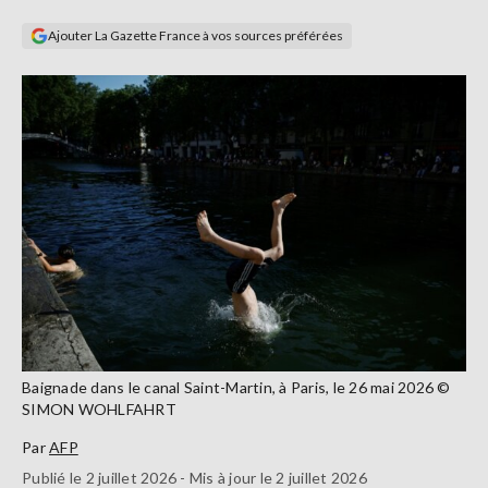
Se
Ajouter La Gazette France à vos sources préférées
connecter
S'abonner
Baignade dans le canal Saint-Martin, à Paris, le 26 mai 2026 ©
SIMON WOHLFAHRT
Par
AFP
Publié le 2 juillet 2026 - Mis à jour le 2 juillet 2026