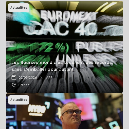
Actualites
Les Bourses mondiales touchent des records,
sans s'emballer pour autant
05/08/2026
AFP
France
Actualites