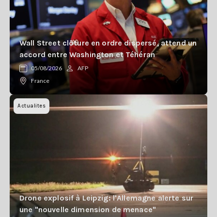
Wall Street clôture en ordre dispersé, attend un
accord entre Washington et Téhéran
05/08/2026
AFP
France
Actualites
Drone explosif à Leipzig: l'Allemagne alerte sur
une "nouvelle dimension de menace"