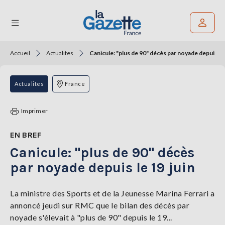
Accueil
Actualites
Canicule: "plus de 90" décès par noyade depuis le 
Rechercher un article
THÉMATIQUES
Actualites
France
RÉGIONS
Imprimer
FORMATS
EN BREF
Canicule: "plus de 90" décès
TENDANCES
par noyade depuis le 19 juin
SERVICES
LA
GAZETTE
La ministre des Sports et de la Jeunesse Marina Ferrari a
annoncé jeudi sur RMC que le bilan des décès par
noyade s'élevait à "plus de 90" depuis le 19...