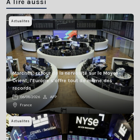
A lire aussi
Actualites
Marchés: retour de la nervosité sur le Moyen-
Orient, l'Europe s'offre tout de même des
records
06/08/2026
AFP
France
Actualites