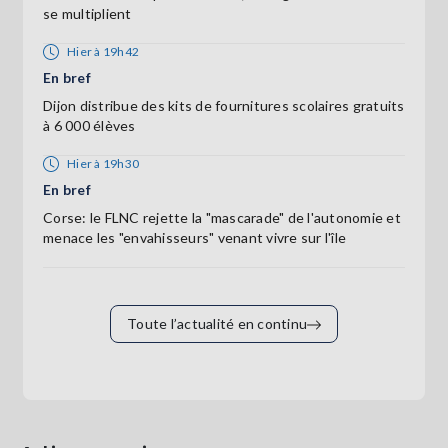
se multiplient
Hier à 19h42
En bref
Dijon distribue des kits de fournitures scolaires gratuits
à 6 000 élèves
Hier à 19h30
En bref
Corse: le FLNC rejette la "mascarade" de l'autonomie et
menace les "envahisseurs" venant vivre sur l'île
Toute l’actualité en continu