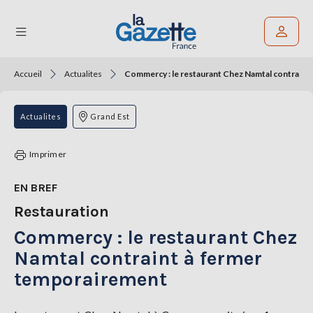
Accueil
Actualites
Commercy : le restaurant Chez Namtal contraint
Rechercher un article
THÉMATIQUES
Actualites
Grand Est
RÉGIONS
Imprimer
FORMATS
EN BREF
Restauration
TENDANCES
Commercy : le restaurant Chez
SERVICES
LA
Namtal contraint à fermer
GAZETTE
temporairement