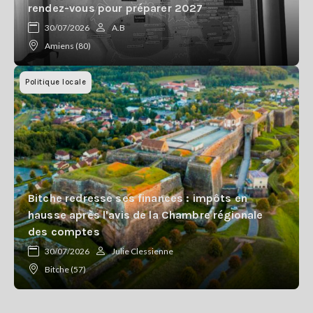
rendez-vous pour préparer 2027
30/07/2026
A.B
Amiens (80)
Politique locale
Bitche redresse ses finances : impôts en
hausse après l'avis de la Chambre régionale
des comptes
30/07/2026
Julie Clessienne
Bitche (57)