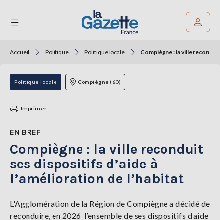
Accueil
Politique
Politique locale
Compiègne : la ville reconduit 
Rechercher un article
THÉMATIQUES
Politique locale
Compiègne (60)
RÉGIONS
Imprimer
FORMATS
EN BREF
Compiègne : la ville reconduit
TENDANCES
ses dispositifs d’aide à
SERVICES
l’amélioration de l’habitat
LA
GAZETTE
L'Agglomération de la Région de Compiègne a décidé de
reconduire, en 2026, l’ensemble de ses dispositifs d’aide