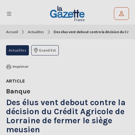
Accueil
Actualites
Des élus vent debout contre la décision du Crédi
Rechercher un article
THÉMATIQUES
Actualites
Grand Est
RÉGIONS
Imprimer
FORMATS
ARTICLE
Banque
TENDANCES
Des élus vent debout contre la
SERVICES
LA
décision du Crédit Agricole de
GAZETTE
Lorraine de fermer le siège
meusien