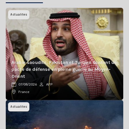
Actualites
Arabie saoudite, Pakistan et Turquie scellent un
pacte de défense en pleine guerre au Moyen-
Orient
07/08/2026
AFP
France
Actualites