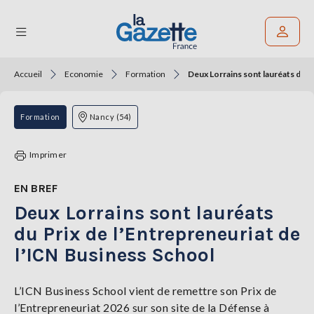
Accueil
Economie
Formation
Deux Lorrains sont lauréats du P
Rechercher un article
THÉMATIQUES
Formation
Nancy (54)
RÉGIONS
Imprimer
FORMATS
EN BREF
Deux Lorrains sont lauréats
TENDANCES
du Prix de l’Entrepreneuriat de
SERVICES
l’ICN Business School
LA
GAZETTE
L’ICN Business School vient de remettre son Prix de
l’Entrepreneuriat 2026 sur son site de la Défense à