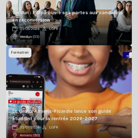
Verdun : l’Afpa ouvre ses portes aux candidats
en reconversion
01/08/2026
LGFR
Verdun (55)
Formation
Le Crous Amiens-Picardie lance son guide
étudiant pour la rentrée 2026-2027
31/07/2026
LGFR
Amiens (80)