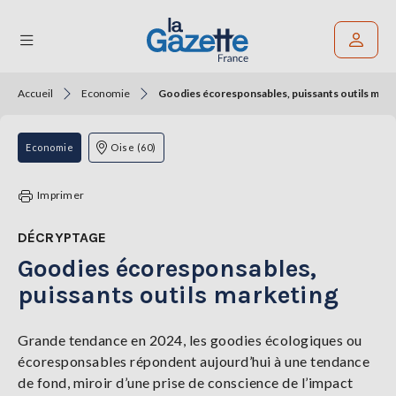
Accueil
Economie
Goodies écoresponsables, puissants outils mark
Rechercher un article
THÉMATIQUES
Economie
Oise (60)
RÉGIONS
Imprimer
FORMATS
DÉCRYPTAGE
Goodies écoresponsables,
TENDANCES
puissants outils marketing
SERVICES
LA
GAZETTE
Grande tendance en 2024, les goodies écologiques ou
écoresponsables répondent aujourd’hui à une tendance
de fond, miroir d’une prise de conscience de l’impact