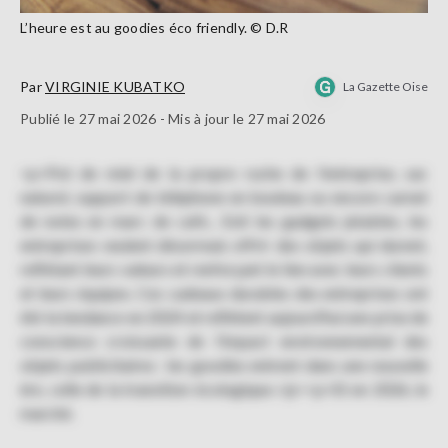
L’heure est au goodies éco friendly. © D.R
Par
VIRGINIE KUBATKO
La Gazette Oise
Publié le 27 mai 2026 - Mis à jour le 27 mai 2026
<p>Pot de miel de la propre ruche de l'entreprise, sac
naturel, support de téléphone en bouleau ou encore carnet
de notes en marc de café... Exit les gadgets jetables, les
entreprises veulent désormais offrir des objets qui durent,
reflétant leurs valeurs et renforçant le lien avec leurs clients
et leurs équipes. Ces cadeaux durables des entreprises ont
été la tendance en 2024 et reflètent aujourd’hui une prise de
conscience croissante de l’impact environnemental des
objets publicitaires : les goodies entrent dans une nouvelle
ère, celle de la transition écologique.</p><p>Et en 2026, le
marché.