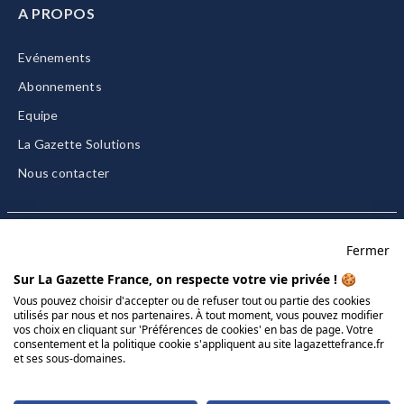
A PROPOS
Evénements
Abonnements
Equipe
La Gazette Solutions
Nous contacter
Fermer
Mentions légales
Sur La Gazette France, on respecte votre vie privée ! 🍪
CGU/CGV
Vous pouvez choisir d'accepter ou de refuser tout ou partie des cookies
utilisés par nous et nos partenaires. À tout moment, vous pouvez modifier
Données personnelles
vos choix en cliquant sur 'Préférences de cookies' en bas de page. Votre
Charte sur les cookies
consentement et la politique cookie s'appliquent au site lagazettefrance.fr
et ses sous-domaines.
Gérer vos cookies
© 2026 La Gazette France