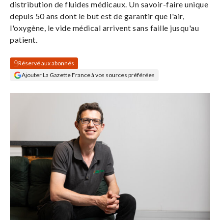
distribution de fluides médicaux. Un savoir-faire unique
Se
depuis 50 ans dont le but est de garantir que l'air,
connecter
l'oxygène, le vide médical arrivent sans faille jusqu'au
patient.
S'abonner
Réservé aux abonnés
Ajouter La Gazette France à vos sources préférées