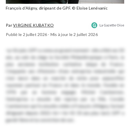
François d'Aligny, dirigeant de GPF. © Eloise Lenévanic
Par
VIRGINIE KUBATKO
La Gazette Oise
Publié le 2 juillet 2026 - Mis à jour le 2 juillet 2026
<p>En juin, GPF a connu un grand moment : elle a fêté ses 50
ans, au sein du siège la Société Philanthropique à Paris, la
plus ancienne institution caritative laïque de France.
Cinquante ans d'histoire d'une entreprise industrielle qui
s'est lancé dans un marché de niche pour aujourd'hui
rayonner partout en France et dans le monde. Fondée en
1976 par un homme engagé, Michel Cambernon,
l'entreprise a ensuite été reprise par sa fille, Coralie
Cambernon qui l'a ensuite cédée à François d'Aligny, l'actuel
dirigeant depuis 2022.<br><br>Et 50 ans plus tard, GPF a
gardé l'âme et la conviction de son .