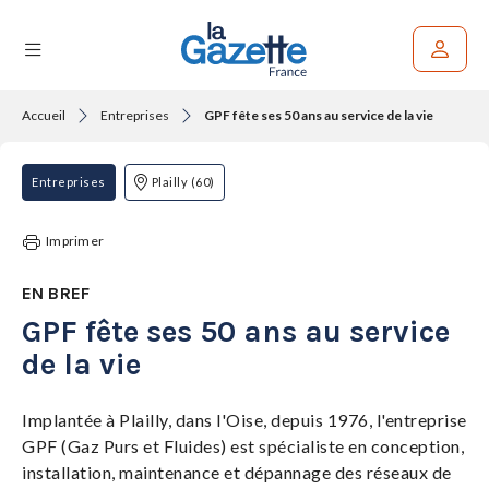
Accueil
Entreprises
GPF fête ses 50 ans au service de la vie
Rechercher un article
THÉMATIQUES
Entreprises
Plailly (60)
RÉGIONS
Imprimer
FORMATS
EN BREF
GPF fête ses 50 ans au service
TENDANCES
de la vie
SERVICES
LA
GAZETTE
Implantée à Plailly, dans l'Oise, depuis 1976, l'entreprise
GPF (Gaz Purs et Fluides) est spécialiste en conception,
installation, maintenance et dépannage des réseaux de