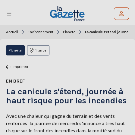
Accueil
Environnement
Planète
La canicule s'étend, journée à 
Rechercher un article
THÉMATIQUES
Planète
France
RÉGIONS
Imprimer
FORMATS
EN BREF
La canicule s'étend, journée à
TENDANCES
haut risque pour les incendies
SERVICES
LA
GAZETTE
Avec une chaleur qui gagne du terrain et des vents
renforcés, la journée de mercredi s'annonce à très haut
risque sur le front des incendies dans la moitié sud du