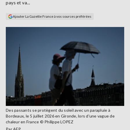
pays et va...
Se
connecter
Ajouter La Gazette France à vos sources préférées
S'abonner
Des passants se protègent du soleil avec un parapluie à
Bordeaux, le 5 juillet 2026 en Gironde, lors d'une vague de
chaleur en France © Philippe LOPEZ
Par
AFP