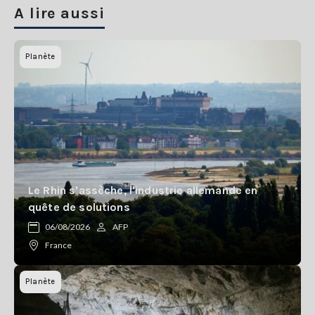
A lire aussi
Planète
Le Rhin s'assèche, l'industrie allemande en
quête de solutions
06/08/2026
AFP
France
Planète