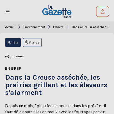
Accueil
Environnement
Planète
Dans la Creuse asséchée, les pr
Rechercher un article
THÉMATIQUES
Planète
France
RÉGIONS
Imprimer
FORMATS
EN BREF
Dans la Creuse asséchée, les
TENDANCES
prairies grillent et les éleveurs
SERVICES
s'alarment
LA
GAZETTE
Depuis un mois, "plus rien ne pousse dans les prés" et il
faut déjà nourrir les animaux avec les fourrages prévus