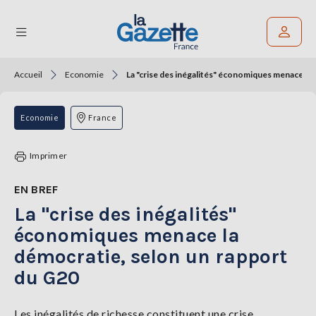
Accueil
Economie
La "crise des inégalités" économiques menace la
Rechercher un article
THÉMATIQUES
Economie
France
RÉGIONS
Imprimer
FORMATS
EN BREF
La "crise des inégalités"
TENDANCES
économiques menace la
SERVICES
démocratie, selon un rapport
LA
GAZETTE
du G20
Les inégalités de richesse constituent une crise