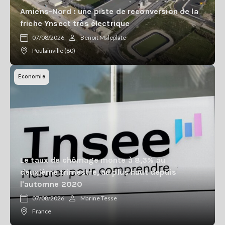
Amiens-Nord : une piste de reconversion de la
friche Ynsect très électrique
07/08/2026
Benoît Maleplate
Poulainville (80)
Economie
Le taux de chômage monte à 8,3% au
deuxième trimestre, au plus haut depuis
l'automne 2020
07/08/2026
Marine Tesse
France