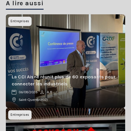
A lire aussi
Entreprises
La CCI Aisne réunit plus de 60 exposants pour
connecter les industriels
06/08/2026
A.B
Saint-Quentin (02)
Entreprises