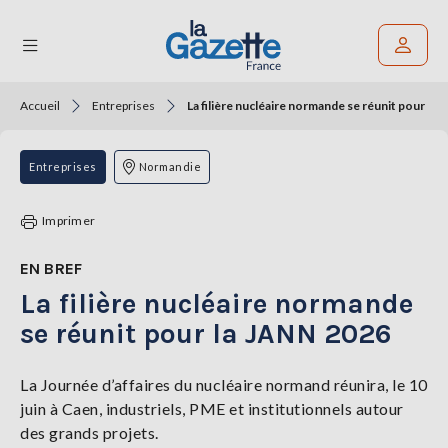
Accueil
Entreprises
La filière nucléaire normande se réunit pour la
Rechercher un article
THÉMATIQUES
Entreprises
Normandie
RÉGIONS
Imprimer
FORMATS
EN BREF
La filière nucléaire normande
TENDANCES
se réunit pour la JANN 2026
SERVICES
LA
GAZETTE
La Journée d’affaires du nucléaire normand réunira, le 10
juin à Caen, industriels, PME et institutionnels autour
des grands projets.