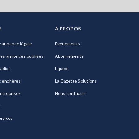
S
A PROPOS
e annonce légale
Evénements
les annonces publiées
Abonnements
blics
Equipe
x enchères
La Gazette Solutions
ntreprises
Nous contacter
s
ervices