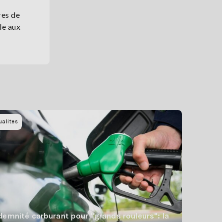
res de
le aux
ualites
demnité carburant pour "grands rouleurs": la