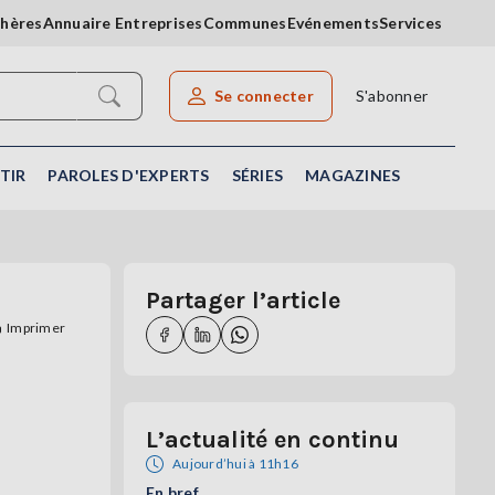
chères
Annuaire Entreprises
Communes
Evénements
Services
Se connecter
S'abonner
Rechercher un article
TIR
PAROLES D'EXPERTS
SÉRIES
MAGAZINES
Partager l’article
Imprimer
L’actualité en continu
Aujourd’hui à 11h16
En bref