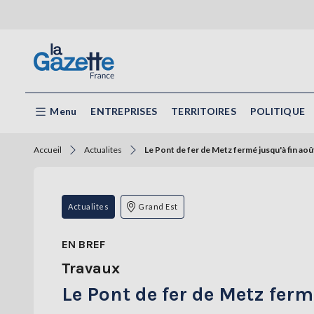
Menu
ENTREPRISES
TERRITOIRES
POLITIQUE
Accueil
Actualites
Le Pont de fer de Metz fermé jusqu'à fin aoû
Actualites
Grand Est
EN BREF
Travaux
Le Pont de fer de Metz ferm