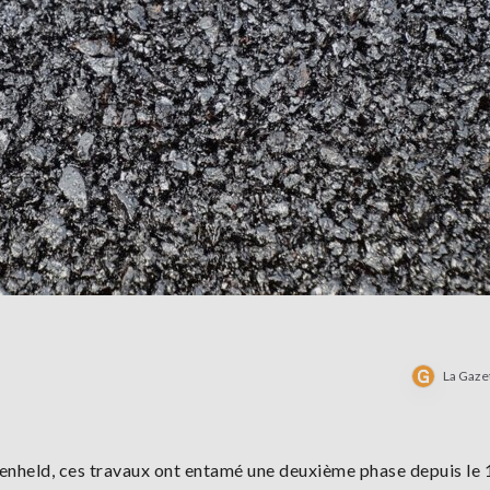
La Gaze
genheld, ces travaux ont entamé une deuxième phase depuis le 