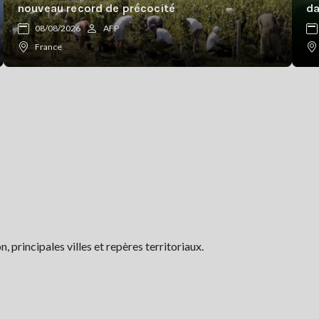
nouveau record de précocité
da
08/08/2026
AFP
France
 principales villes et repères territoriaux.