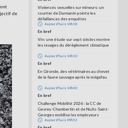
 ont
Violences sexuelles sur mineurs: un
jectif de
courrier de Darmanin pointe les
défaillances des enquêtes
Aujourd’hui à 10h18
En bref
Vin: une étude sur sept siècles montre
les ravages du dérèglement climatique
Aujourd’hui à 10h10
En bref
En Gironde, des vétérinaires au chevet
de la faune sauvage après le mégafeu
Aujourd’hui à 10h00
En bref
Challenge Mobilité 2026 : la CC de
Gevrey-Chambertin et de Nuits-Saint-
Georges mobilise les employeurs
Aujourd’hui à 09h52
En bref