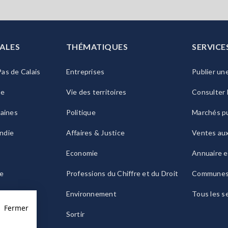
ALES
THÉMATIQUES
SERVICE
as de Calais
Entreprises
Publier un
ie
Vie des territoires
Consulter 
raines
Politique
Marchés pu
ndie
Affaires & Justice
Ventes au
Economie
Annuaire e
le
Professions du Chiffre et du Droit
Commune
ogne
Environnement
Tous les s
Fermer
Sortir