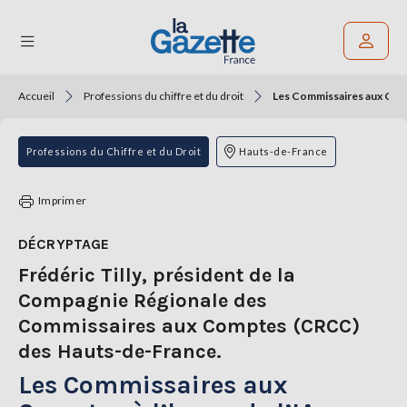
Accueil
Professions du chiffre et du droit
Les Commissaires aux Compt
Rechercher un article
THÉMATIQUES
Professions du Chiffre et du Droit
Hauts-de-France
RÉGIONS
Imprimer
FORMATS
DÉCRYPTAGE
Frédéric Tilly, président de la
TENDANCES
Compagnie Régionale des
SERVICES
Commissaires aux Comptes (CRCC)
LA
GAZETTE
des Hauts-de-France.
Les Commissaires aux