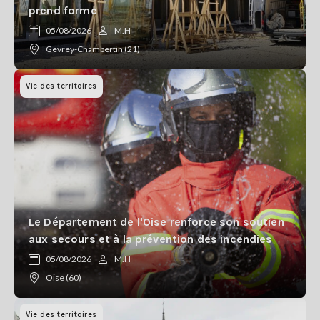
prend forme
05/08/2026
M.H
Gevrey-Chambertin (21)
Vie des territoires
Le Département de l'Oise renforce son soutien
aux secours et à la prévention des incendies
05/08/2026
M.H
Oise (60)
Vie des territoires