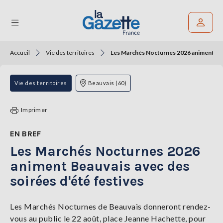
Accueil
Vie des territoires
Les Marchés Nocturnes 2026 animent Beau
Rechercher un article
THÉMATIQUES
Vie des territoires
Beauvais (60)
RÉGIONS
Imprimer
FORMATS
EN BREF
Les Marchés Nocturnes 2026
TENDANCES
animent Beauvais avec des
SERVICES
soirées d'été festives
LA
GAZETTE
Les Marchés Nocturnes de Beauvais donneront rendez-
vous au public le 22 août, place Jeanne Hachette, pour