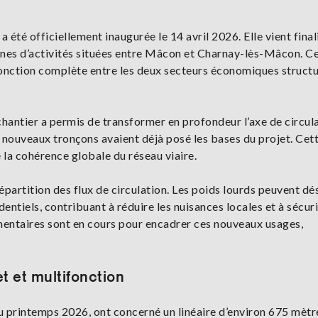
été officiellement inaugurée le 14 avril 2026. Elle vient final
nes d’activités situées entre Mâcon et Charnay-lès-Mâcon. C
 jonction complète entre les deux secteurs économiques struct
hantier a permis de transformer en profondeur l’axe de circula
e nouveaux tronçons avaient déjà posé les bases du projet. Cet
e la cohérence globale du réseau viaire.
artition des flux de circulation. Les poids lourds peuvent d
dentiels, contribuant à réduire les nuisances locales et à sécuri
entaires sont en cours pour encadrer ces nouveaux usages,
 et multifonction
u printemps 2026, ont concerné un linéaire d’environ 675 mètre