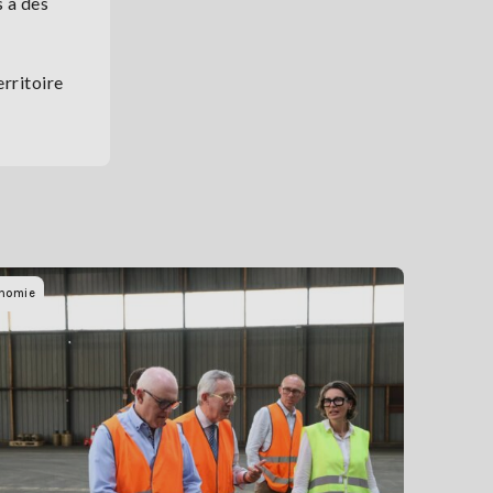
s à des
rritoire
nomie