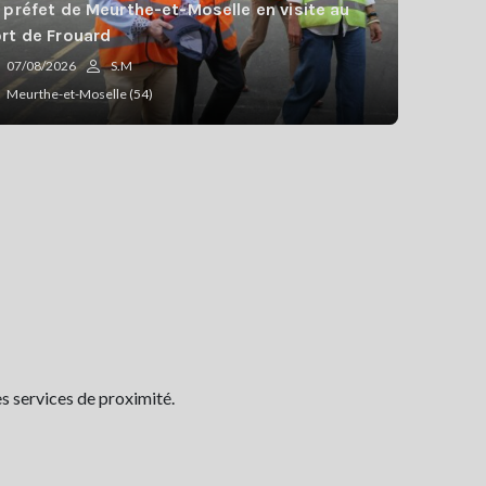
 préfet de Meurthe-et-Moselle en visite au
rt de Frouard
07/08/2026
S.M
Meurthe-et-Moselle (54)
s services de proximité.