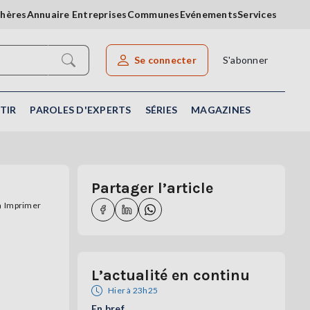
chères
Annuaire Entreprises
Communes
Evénements
Services
Se connecter
S'abonner
Rechercher un article
TIR
PAROLES D'EXPERTS
SÉRIES
MAGAZINES
Partager l’article
Imprimer
L’actualité en continu
Hier à 23h25
En bref