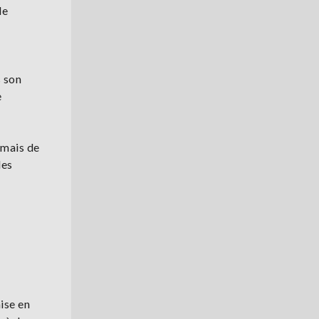
de
s son
e
rmais de
des
ise en