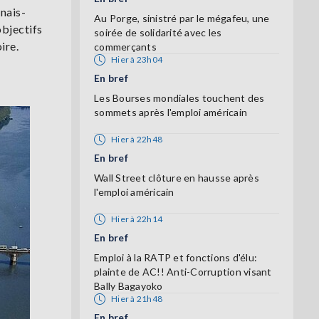
nais-
Au Porge, sinistré par le mégafeu, une
bjectifs
soirée de solidarité avec les
ire.
commerçants
Hier à 23h04
En bref
Les Bourses mondiales touchent des
sommets après l'emploi américain
Hier à 22h48
En bref
Wall Street clôture en hausse après
l'emploi américain
Hier à 22h14
En bref
Emploi à la RATP et fonctions d'élu:
plainte de AC!! Anti-Corruption visant
Bally Bagayoko
Hier à 21h48
En bref