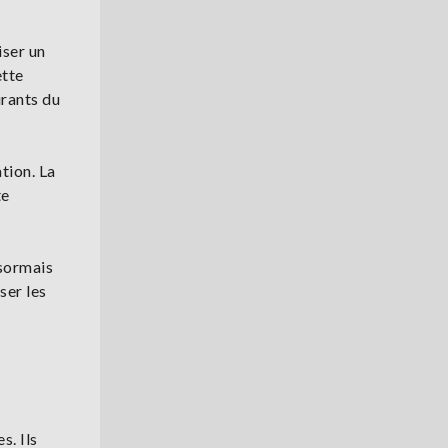
iser un
ette
urants du
tion. La
te
ésormais
ser les
s. Ils