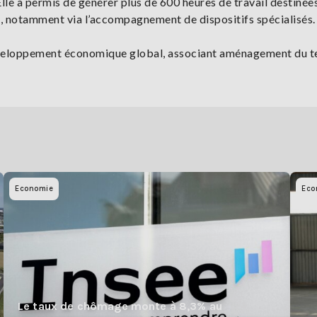
Elle a permis de générer plus de 600 heures de travail destinée
e, notamment via l’accompagnement de dispositifs spécialisés.
veloppement économique global, associant aménagement du te
Economie
Eco
Le taux de chômage monte à 8,3% au