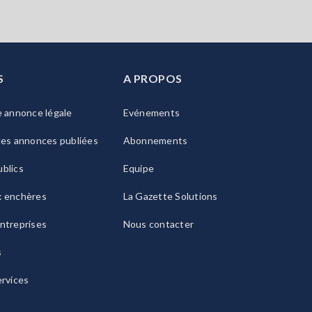
S
A PROPOS
e annonce légale
Evénements
les annonces publiées
Abonnements
blics
Equipe
x enchères
La Gazette Solutions
ntreprises
Nous contacter
s
ervices