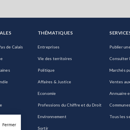
ALES
THÉMATIQUES
SERVICE
as de Calais
Entreprises
Publier un
ie
Vie des territoires
Consulter 
raines
Politique
Marchés pu
ndie
Affaires & Justice
Ventes au
Economie
Annuaire e
le
Professions du Chiffre et du Droit
Commune
ogne
Environnement
Tous les s
Fermer
Sortir