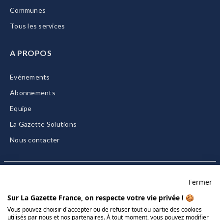
Communes
Tous les services
A PROPOS
Evénements
Abonnements
Equipe
La Gazette Solutions
Nous contacter
Fermer
Mentions légales
Sur La Gazette France, on respecte votre vie privée ! 🍪
CGU/CGV
Vous pouvez choisir d'accepter ou de refuser tout ou partie des cookies
utilisés par nous et nos partenaires. À tout moment, vous pouvez modifier
Données personnelles