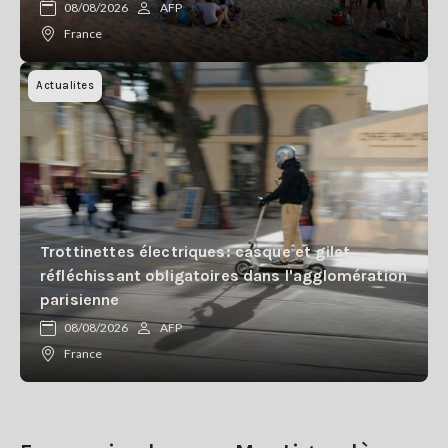
08/08/2026
AFP
France
Actualites
Trottinettes électriques: casque et gilet
réfléchissant obligatoires dans l'agglomération
parisienne
08/08/2026
AFP
France