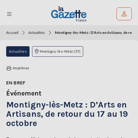
Accueil
Actualites
Montigny-lès-Metz : D’Arts en Artisans, de retou
Rechercher un article
THÉMATIQUES
Actualites
Montigny-lès-Metz (57)
RÉGIONS
Imprimer
FORMATS
EN BREF
Événement
TENDANCES
Montigny-lès-Metz : D’Arts en
SERVICES
LA
Artisans, de retour du 17 au 19
GAZETTE
octobre