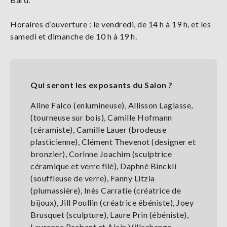
Horaires d’ouverture : le vendredi, de 14 h à 19 h, et les
samedi et dimanche de 10 h à 19 h.
Qui seront les exposants du Salon ?
Aline Falco (enlumineuse), Allisson Laglasse,
(tourneuse sur bois), Camille Hofmann
(céramiste), Camille Lauer (brodeuse
plasticienne), Clément Thevenot (designer et
bronzier), Corinne Joachim (sculptrice
céramique et verre filé), Daphné Binckli
(souffleuse de verre), Fanny Litzia
(plumassière), Inès Carratie (créatrice de
bijoux), Jill Poullin (créatrice ébéniste), Joey
Brusquet (sculpture), Laure Prin (ébéniste),
Laurence Brabant et Alain Villechange