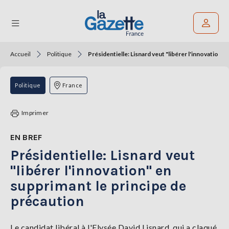
Accueil
Politique
Présidentielle: Lisnard veut "libérer l'innovation"
Rechercher un article
THÉMATIQUES
Politique
France
RÉGIONS
Imprimer
FORMATS
EN BREF
Présidentielle: Lisnard veut
TENDANCES
"libérer l'innovation" en
SERVICES
supprimant le principe de
LA
GAZETTE
précaution
Le candidat libéral à l'Elysée David Lisnard, qui a claqué