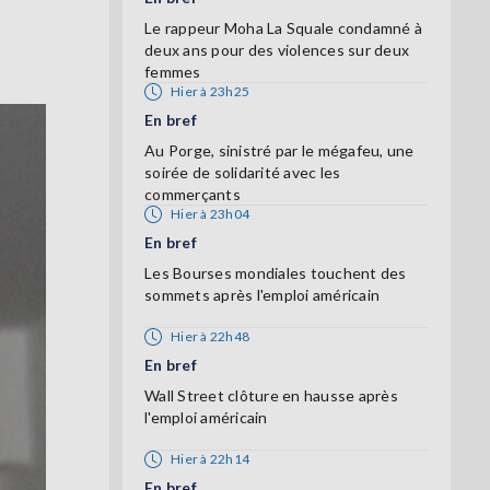
Le rappeur Moha La Squale condamné à
deux ans pour des violences sur deux
femmes
Hier à 23h25
En bref
Au Porge, sinistré par le mégafeu, une
soirée de solidarité avec les
commerçants
Hier à 23h04
En bref
Les Bourses mondiales touchent des
sommets après l'emploi américain
Hier à 22h48
En bref
Wall Street clôture en hausse après
l'emploi américain
Hier à 22h14
En bref