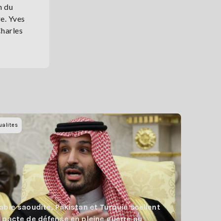
n du
e. Yves
Charles
ualites
abie saoudite, Pakistan et Turquie scellent
 pacte de défense en pleine guerre au