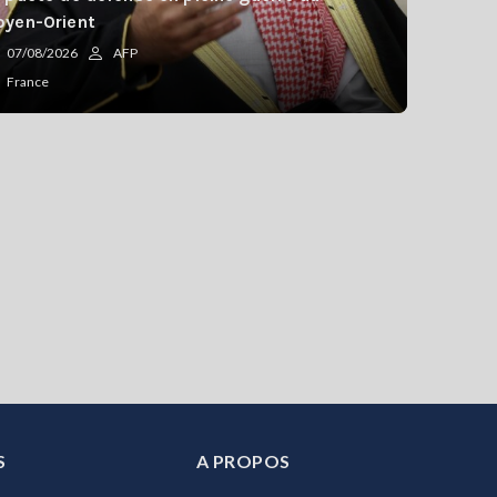
yen-Orient
07/08/2026
AFP
France
S
A PROPOS