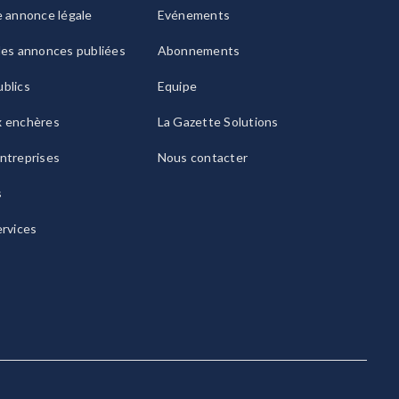
e annonce légale
Evénements
les annonces publiées
Abonnements
blics
Equipe
x enchères
La Gazette Solutions
ntreprises
Nous contacter
s
ervices