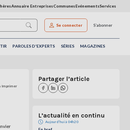
chères
Annuaire Entreprises
Communes
Evénements
Services
Se connecter
S'abonner
Rechercher un article
TIR
PAROLES D'EXPERTS
SÉRIES
MAGAZINES
Partager l’article
Imprimer
L’actualité en continu
Aujourd’hui à 04h20
anvier
En bref