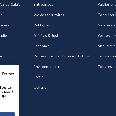
as de Calais
Entreprises
Publier un
ie
Vie des territoires
Consulter 
raines
Politique
Marchés pu
ndie
Affaires & Justice
Ventes au
Economie
Annuaire e
le
Professions du Chiffre et du Droit
Commune
ogne
Environnement
Tous les s
Fermer
Sortir
Culture
lisés par
n cliquant
itique