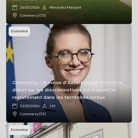
Se
26/05/2026
Alexandra Marquet
connecter
Commercy (55)
S'abonner
Economie
Commercy : la venue d’Aurore Bergé relance le
débat sur les discriminations qui freinent le
recrutement dans les territoires ruraux
21/05/2026
J.M
Commercy (55)
Economie