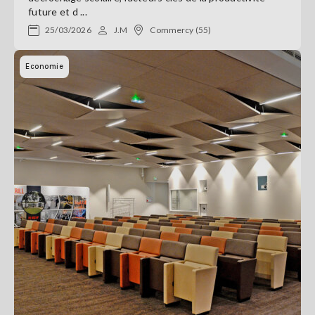
future et d ...
25/03/2026
J.M
Commercy (55)
Economie