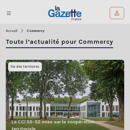
Accueil
Commercy
Rechercher un article
Toute l’actualité pour Commercy
THÉMATIQUES
RÉGIONS
Vie des territoires
FORMATS
TENDANCES
SERVICES
LA
GAZETTE
La CCI 55-52 mise sur la coopération
territoriale