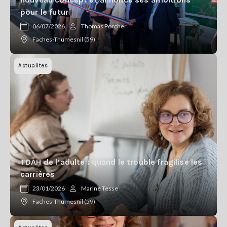
Se
pour le futur
connecter
06/07/2026
Thomas Porcher
Faches-Thumesnil (59)
S'abonner
Actualites
TDAH de l’adulte : quand le trouble fragilise les
carrières
23/01/2026
Marine Tesse
Faches-Thumesnil (59)