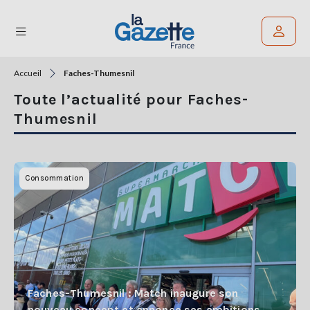
Accueil
Faches-Thumesnil
Rechercher un article
Toute l’actualité pour Faches-
THÉMATIQUES
Thumesnil
RÉGIONS
FORMATS
Consommation
TENDANCES
SERVICES
LA
GAZETTE
Faches-Thumesnil : Match inaugure son
nouveau concept et annonce ses ambitions