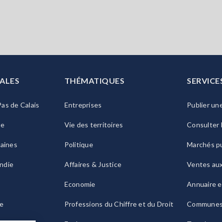
ALES
THÉMATIQUES
SERVICE
as de Calais
Entreprises
Publier un
ie
Vie des territoires
Consulter 
raines
Politique
Marchés pu
ndie
Affaires & Justice
Ventes au
Economie
Annuaire e
le
Professions du Chiffre et du Droit
Commune