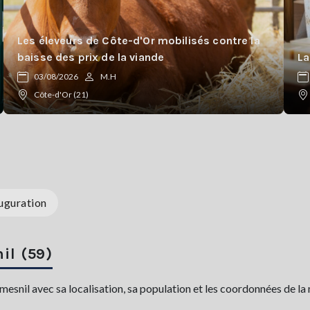
Les éleveurs de Côte-d'Or mobilisés contre la
baisse des prix de la viande
La
03/08/2026
M.H
Côte-d'Or (21)
uguration
il (59)
nil avec sa localisation, sa population et les coordonnées de la m