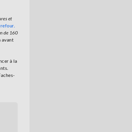
ures et
refour.
on de 160
n avant
ncer à la
nts.
Faches-