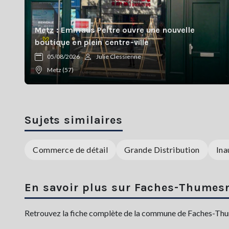
Metz : Emmaüs Peltre ouvre une nouvelle
boutique en plein centre-ville
05/08/2026
Julie Clessienne
Metz (57)
Sujets similaires
Commerce de détail
Grande Distribution
Ina
En savoir plus sur Faches-Thumesn
Retrouvez la fiche complète de la commune de Faches-Thumes