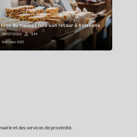
 Fête du Haricot fera son retour à Soissons
30/07/2026
S.M
Soissons (02)
airie et des services de proximité.