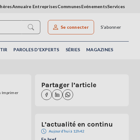
chères
Annuaire Entreprises
Communes
Evénements
Services
Se connecter
S'abonner
Rechercher un article
TIR
PAROLES D'EXPERTS
SÉRIES
MAGAZINES
Partager l’article
Imprimer
L’actualité en continu
Aujourd’hui à 12h42
En bref