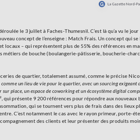
La Gazette Nord-Pa
roulée le 3 juillet à Faches-Thumesnil. C’est là qu’a vu le jour 
ouveau concept de l’enseigne : Match Frais. Un concept qui se
s et locaux – qui représentent plus de 55% des références en ma
es métiers de bouche (boulangerie-pâtisserie, boucherie-charc
iceries de quartier, totalement assumé, comme le précise Nico
 comme un lieu de vie pour le quartier, avec un sourcing exigeant 
ger sur place, un espace de coworking et un écosystème digital comp
², qui présente 9 200 références pour répondre aux nouveaux 
sommation, qui se tournent vers plus de frais dans des lieux p
 centre. C’est notamment le cas avec le rayon primeur, porte-ét
’accompagnement des clients et leur présenter des produits moi