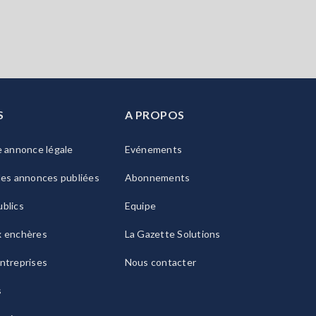
S
A PROPOS
e annonce légale
Evénements
les annonces publiées
Abonnements
blics
Equipe
x enchères
La Gazette Solutions
ntreprises
Nous contacter
s