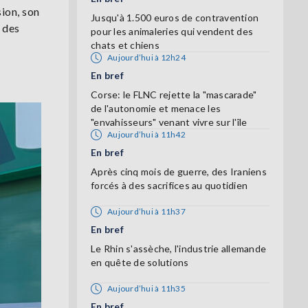
ion, son
Jusqu'à 1.500 euros de contravention
 des
pour les animaleries qui vendent des
chats et chiens
Aujourd’hui à 12h24
En bref
Corse: le FLNC rejette la "mascarade"
de l'autonomie et menace les
"envahisseurs" venant vivre sur l'île
Aujourd’hui à 11h42
En bref
Après cinq mois de guerre, des Iraniens
forcés à des sacrifices au quotidien
Aujourd’hui à 11h37
En bref
Le Rhin s'assèche, l'industrie allemande
en quête de solutions
Aujourd’hui à 11h35
En bref