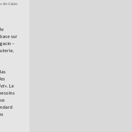
s-de-Calais
le
 base sur
gasin –
uterie,
las
des
let
». Le
besoins
lus
endard
ns