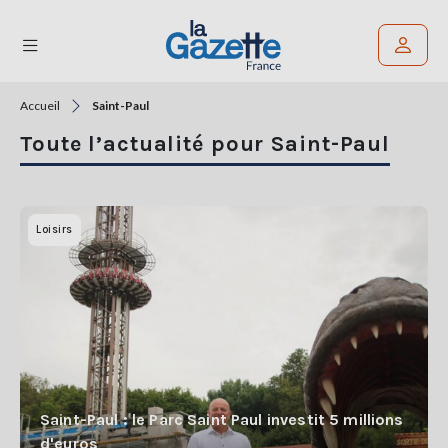
Accueil
Saint-Paul
Rechercher un article
Toute l’actualité pour Saint-Paul
THÉMATIQUES
RÉGIONS
Loisirs
FORMATS
TENDANCES
SERVICES
LA
GAZETTE
Saint-Paul : le Parc Saint Paul investit 5 millions
d'euros