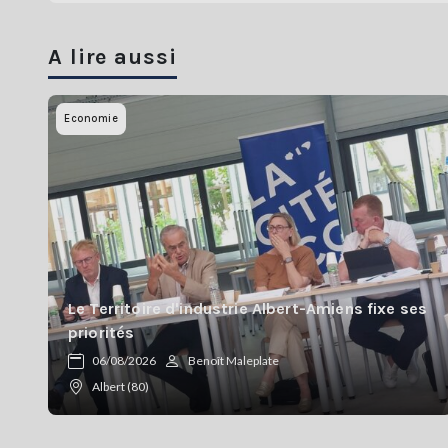
A lire aussi
Economie
Le Territoire d'industrie Albert-Amiens fixe ses
priorités
06/08/2026
Benoît Maleplate
Albert (80)