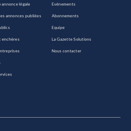
e annonce légale
Evénements
les annonces publiées
Abonnements
blics
Equipe
x enchères
La Gazette Solutions
ntreprises
Nous contacter
s
ervices