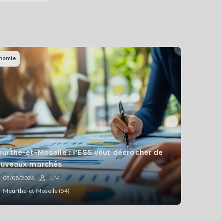
nomie
urthe-et-Moselle : l’ESS veut décrocher de
ouveaux marchés
05/08/2026
J.M
Meurthe-et-Moselle (54)