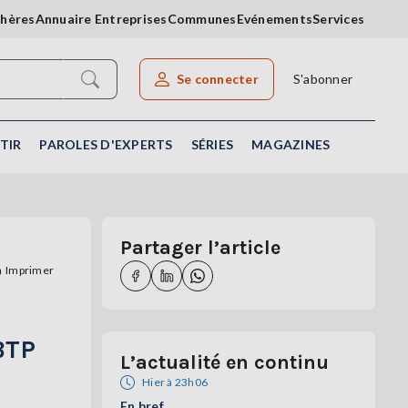
chères
Annuaire Entreprises
Communes
Evénements
Services
Se connecter
S'abonner
Rechercher un article
TIR
PAROLES D'EXPERTS
SÉRIES
MAGAZINES
Partager l’article
Imprimer
BTP
L’actualité en continu
Hier à 23h06
En bref