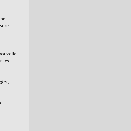
une
ssure
nouvelle
r les
gie»
,
n