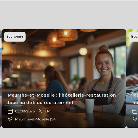
Economie
Eco
Meurthe-et-Moselle : l’hôtellerie-restauration
Me
face au défi du recrutement
n
05/08/2026
J.M
Meurthe-et-Moselle (54)