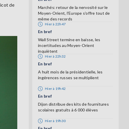
icot de
Marchés: retour de la nervosité sur le
Moyen-Orient, l'Europe s'offre tout de
même des records
Hier à 22h47
En bref
Wall Street termine en baisse, les
incertitudes au Moyen-Orient
inquiètent
Hier à 22h32
En bref
A huit mois de la présidentielle, les
ingérences russes se multiplient
Hier à 19h42
En bref
Dijon distribue des kits de fournitures
scolaires gratuits à 6 000 élèves
Hier à 19h30
En bref