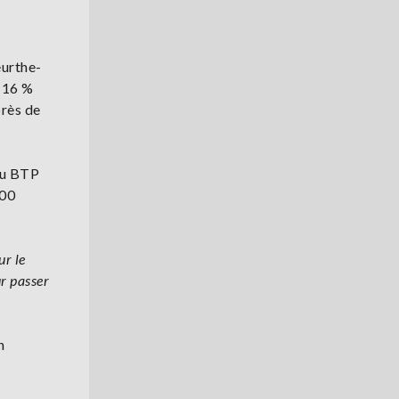
eurthe-
e 16 %
près de
 du BTP
000
ur le
ur passer
n