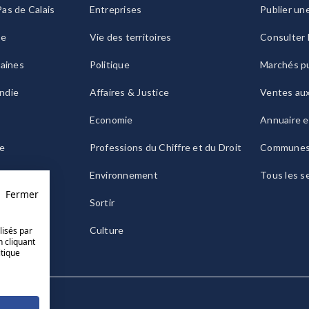
as de Calais
Entreprises
Publier un
ie
Vie des territoires
Consulter 
raines
Politique
Marchés pu
ndie
Affaires & Justice
Ventes au
Economie
Annuaire e
le
Professions du Chiffre et du Droit
Commune
ogne
Environnement
Tous les s
Fermer
Sortir
Culture
lisés par
n cliquant
itique