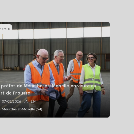
nomie
 préfet de Meurthe-et-Moselle en visite au
rt de Frouard
07/08/2026
S.M
Meurthe-et-Moselle (54)