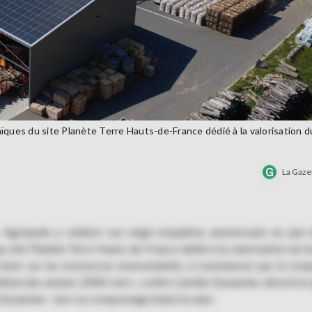
es du site Planète Terre Hauts-de-France dédié à la valorisation du
La Gaze
Agriopale a célébré son vingt-cinquième anniversaire en juin 
site Planète Terre Hauts-de-France dédié à la valorisation du b
 miser sur les ressources renouvelables, à commencer par le com
ébut des années 2000</em>, confie Camille Dusannier, directrice
is Dusannier. <em>Le compostage étant la valor.