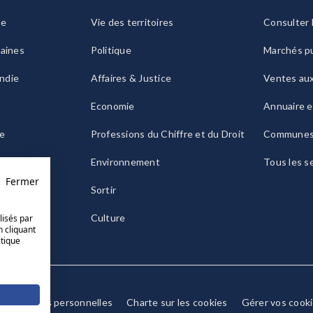
ie
Vie des territoires
Consulter 
raines
Politique
Marchés pu
ndie
Affaires & Justice
Ventes au
Economie
Annuaire e
le
Professions du Chiffre et du Droit
Commune
ogne
Environnement
Tous les s
Fermer
Sortir
Culture
lisés par
n cliquant
itique
Données personnelles
Charte sur les cookies
Gérer vos cook