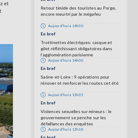
z et
Retour timide des touristes au Porge,
t
encore meurtri par le mégafeu
Aujourd’hui à 14h50
En bref
Trottinettes électriques: casque et
gilet réfléchissant obligatoires dans
l'agglomération parisienne
Aujourd’hui à 14h00
En bref
Saône-et-Loire : 9 opérations pour
rénover et renforcer les routes cet été
Aujourd’hui à 13h35
En bref
Violences sexuelles sur mineurs : le
gouvernement se penche sur les
défaillances des enquêtes
Aujourd’hui à 13h18
En bref