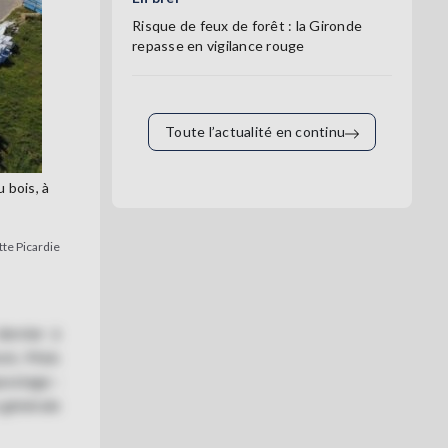
Risque de feux de forêt : la Gironde
repasse en vigilance rouge
Toute l’actualité en continu
 bois, à
tte Picardie
dernier à
ois. Mais
postage :
 générale