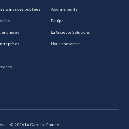
les annonces publiées
Abonnements
blics
Equipe
x enchères
La Gazette Solutions
ntreprises
Nous contacter
s
ervices
ies
© 2026 La Gazette France