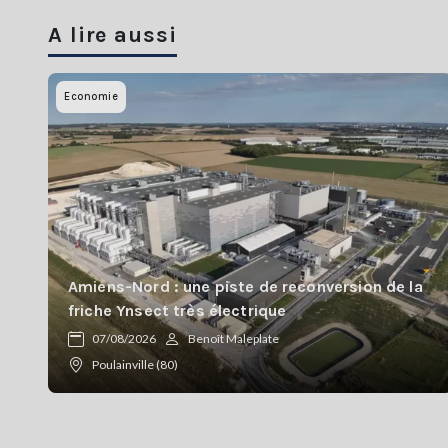
A lire aussi
Economie
Amiens-Nord : une piste de reconversion de la
friche Ynsect très électrique
07/08/2026
Benoît Maleplate
Poulainville (80)