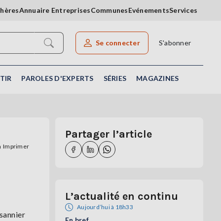
chères
Annuaire Entreprises
Communes
Evénements
Services
Se connecter
S'abonner
Rechercher un article
TIR
PAROLES D'EXPERTS
SÉRIES
MAGAZINES
Partager l’article
Imprimer
L’actualité en continu
Aujourd’hui à 18h33
usannier
En bref