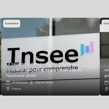
Economie
Eco
Le taux de chômage monte à 8,3% au
deuxième trimestre, au plus haut depuis
Le
l'automne 2020
po
07/08/2026
Marine Tesse
France