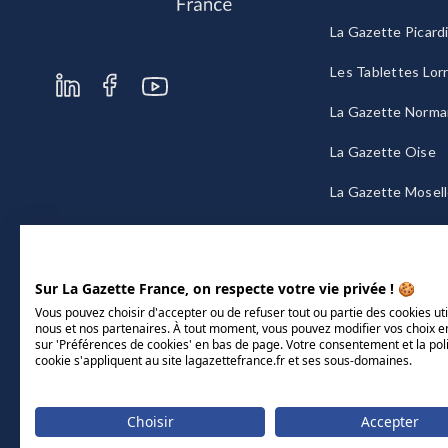
La Gazette Picard
Les Tablettes Lor
La Gazette Norma
La Gazette Oise
La Gazette Mosel
La Gazette Bourg
Sur La Gazette France, on respecte votre vie privée ! 🍪
Vous pouvez choisir d'accepter ou de refuser tout ou partie des cookies uti
nous et nos partenaires. À tout moment, vous pouvez modifier vos choix e
sur 'Préférences de cookies' en bas de page. Votre consentement et la pol
cookie s'appliquent au site lagazettefrance.fr et ses sous-domaines.
Choisir
Accepter
Mentions légales
CGU/CGV