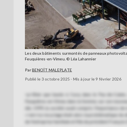
Les deux bâtiments surmontés de panneaux photovoltaïqu
Feuquières-en-Vimeu. © Léa Lahannier
Par
BENOÎT MALEPLATE
Publié le 3 octobre 2025 - Mis à jour le 9 février 2026
<p>Bien que basée à Cucq dans le Pas-de-Calais, 
Feuquières-en-Vimeu dans la Somme, sur son nouveau 
dès 1999, la société avait compris l'importance de
«<em>Le recyclage était alors la problématique du d
de l'entreprise familiale et fille du président Franço